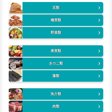
豆類
種実類
野菜類
果実類
きのこ類
藻類
魚介類
肉類