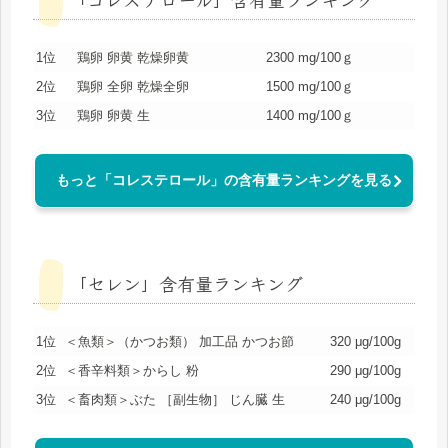
1位
鶏卵 卵黄 乾燥卵黄
2300 mg/100ｇ
2位
鶏卵 全卵 乾燥全卵
1500 mg/100ｇ
3位
鶏卵 卵黄 生
1400 mg/100ｇ
もっと「コレステロール」の含有量ランキングを見る
「セレン」含有量ランキング
1位
＜魚類＞（かつお類） 加工品 かつお節
320 μg/100g
2位
＜香辛料類＞からし 粉
290 μg/100g
3位
＜畜肉類＞ぶた ［副生物］ じん臓 生
240 μg/100g