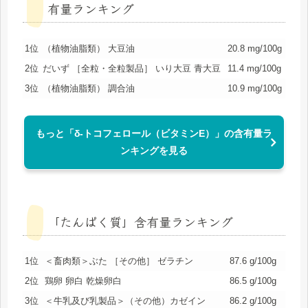
有量ランキング
1位
（植物油脂類） 大豆油
20.8 mg/100g
2位
だいず ［全粒・全粒製品］ いり大豆 青大豆
11.4 mg/100g
3位
（植物油脂類） 調合油
10.9 mg/100g
もっと「δ-トコフェロール（ビタミンE）」の含有量ラ
ンキングを見る
「たんぱく質」含有量ランキング
1位
＜畜肉類＞ぶた ［その他］ ゼラチン
87.6 g/100g
2位
鶏卵 卵白 乾燥卵白
86.5 g/100g
3位
＜牛乳及び乳製品＞（その他）カゼイン
86.2 g/100g