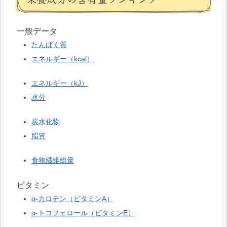
一般データ
たんぱく質
エネルギー（kcal）
エネルギー（kJ）
水分
炭水化物
脂質
食物繊維総量
ビタミン
α-カロテン（ビタミンA）
α-トコフェロール（ビタミンE）