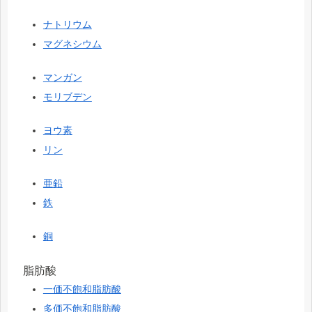
ナトリウム
マグネシウム
マンガン
モリブデン
ヨウ素
リン
亜鉛
鉄
銅
脂肪酸
一価不飽和脂肪酸
多価不飽和脂肪酸