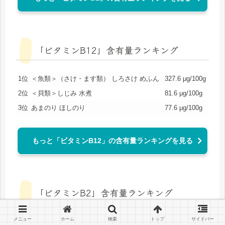
「ビタミンB12」含有量ランキング
1位
＜魚類＞（さけ・ます類） しろさけ めふん
327.6 μg/100g
2位
＜貝類＞しじみ 水煮
81.6 μg/100g
3位
あまのり ほしのり
77.6 μg/100g
もっと「ビタミンB12」の含有量ランキングを見る
「ビタミンB2」含有量ランキング
メニュー
ホーム
検索
トップ
サイドバー
1位
＜魚類＞（さけ・ます類） しろさけ めふん
6.4 mg/100g