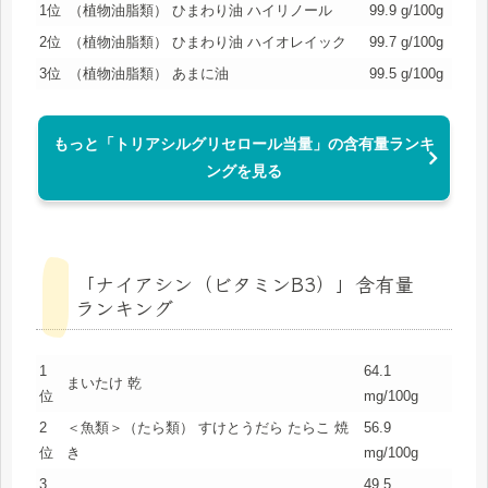
1位
（植物油脂類） ひまわり油 ハイリノール
99.9 g/100g
2位
（植物油脂類） ひまわり油 ハイオレイック
99.7 g/100g
3位
（植物油脂類） あまに油
99.5 g/100g
もっと「トリアシルグリセロール当量」の含有量ランキ
ングを見る
「ナイアシン（ビタミンB3）」含有量
ランキング
1
64.1
まいたけ 乾
位
mg/100g
2
＜魚類＞（たら類） すけとうだら たらこ 焼
56.9
位
き
mg/100g
3
49.5