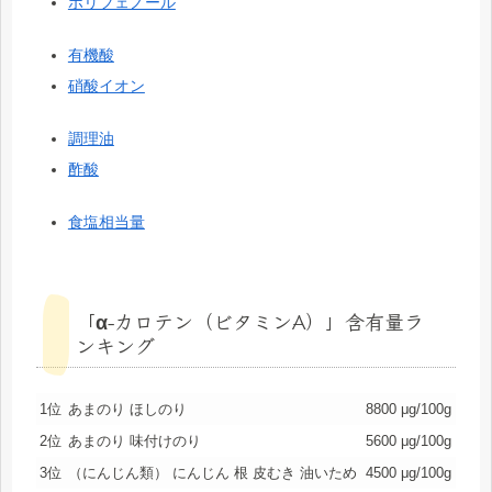
ポリフェノール
有機酸
硝酸イオン
調理油
酢酸
食塩相当量
「α-カロテン（ビタミンA）」含有量ラ
ンキング
1位
あまのり ほしのり
8800 μg/100g
2位
あまのり 味付けのり
5600 μg/100g
3位
（にんじん類） にんじん 根 皮むき 油いため
4500 μg/100g