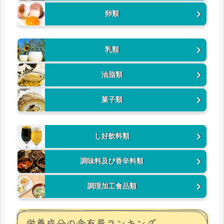
卵類
乳類
油脂類
菓子類
し好飲料類
調味料及び香辛料類
調理加工食品類
栄養成分の含有量ランキング