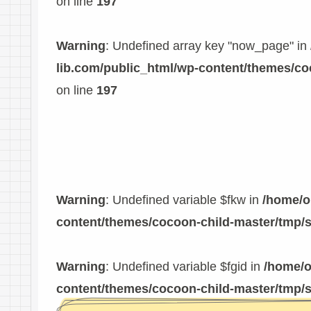
on line
197
Warning
: Undefined array key "now_page" in
lib.com/public_html/wp-content/themes/c
on line
197
Warning
: Undefined variable $fkw in
/home/o
content/themes/cocoon-child-master/tmp/
Warning
: Undefined variable $fgid in
/home/o
content/themes/cocoon-child-master/tmp/