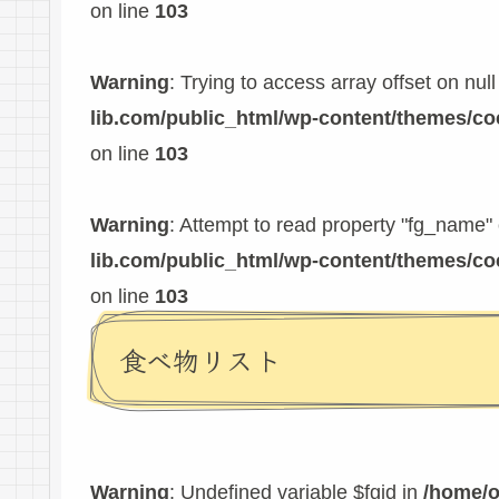
on line
103
Warning
: Trying to access array offset on null
lib.com/public_html/wp-content/themes/c
on line
103
Warning
: Attempt to read property "fg_name" 
lib.com/public_html/wp-content/themes/c
on line
103
食べ物リスト
Warning
: Undefined variable $fgid in
/home/o