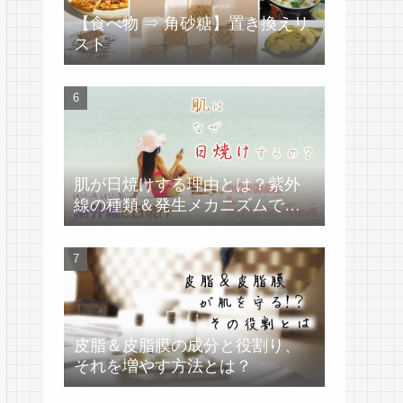
【食べ物 ⇒ 角砂糖】置き換えリ
スト
肌が日焼けする理由とは？紫外
線の種類＆発生メカニズムで学
ぶ
皮脂＆皮脂膜の成分と役割り、
それを増やす方法とは？