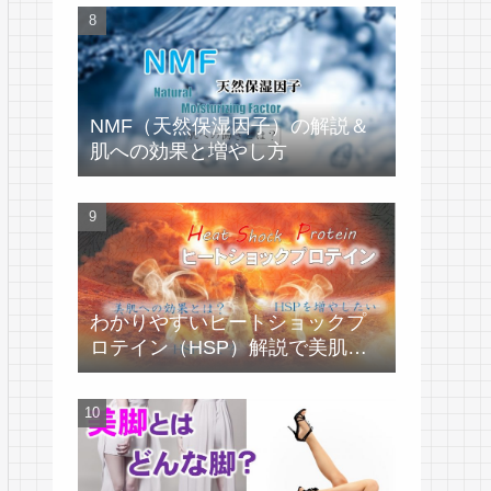
NMF（天然保湿因子）の解説＆
肌への効果と増やし方
わかりやすいヒートショックプ
ロテイン（HSP）解説で美肌づ
くり！