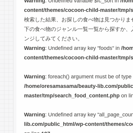
Warning
: Undefined variable $fc_sort in
/hom
content/themes/cocoon-child-master/tmp/
検索した結果、お探しの食べ物は見つかりま
下の食べ物のジャンル一覧一覧から探すか、
ンジしてみてください。
Warning
: Undefined array key "foods" in
/hom
content/themes/cocoon-child-master/tmp/
Warning
: foreach() argument must be of type a
/home/oresamasama/beauty-lib.com/public
master/tmp/search_food_content.php
on li
Warning
: Undefined array key "all_page_coun
lib.com/public_html/wp-content/themes/c