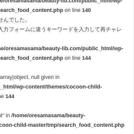
e/oresamasama/beauty-lib.com/public_html/wp-
search_food_content.php
on line
140
せんでした。
入力フォームに違うキーワードを入力して再チャレ
e/oresamasama/beauty-lib.com/public_html/wp-
search_food_content.php
on line
144
rray|object, null given in
_html/wp-content/themes/cocoon-child-
ne
144
t" in
/home/oresamasama/beauty-
ocoon-child-master/tmp/search_food_content.php