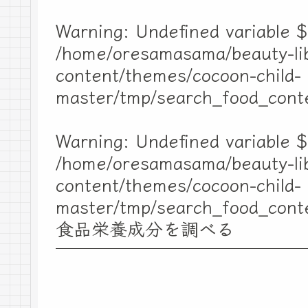
Warning
: Undefined variable $
/home/oresamasama/beauty-lib
content/themes/cocoon-child-
master/tmp/search_food_cont
Warning
: Undefined variable $
/home/oresamasama/beauty-lib
content/themes/cocoon-child-
master/tmp/search_food_cont
食品栄養成分を調べる