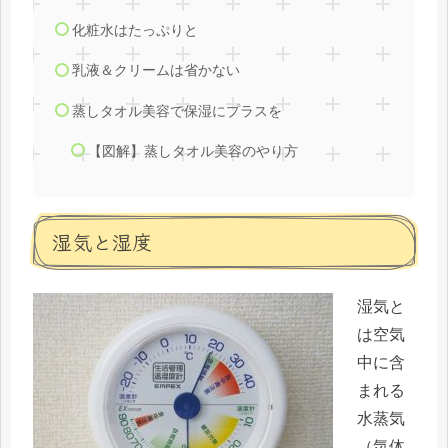
化粧水はたっぷりと
乳液＆クリームは省かない
蒸しタオル美容で保湿にプラスを
【図解】蒸しタオル美容のやり方
湿気と湿度
湿気と
は空気
中に含
まれる
水蒸気
（気体