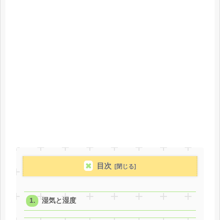
目次
湿気と湿度