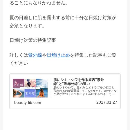
ることにもなりかねません。
夏の日差しに肌を露出する前に十分な日焼け対策が
必須となります。
日焼け対策の特集記事
詳しくは
紫外線
や
日焼け止め
を特集した記事もご覧
ください
肌にシミ・シワを作る原因"紫外
線"と"近赤外線"の違い
肌のシミやシワ、黒ずみなどトラブルの原因と
言われるのが紫外線です。UVカット、UVケアな
ど夏が近づくにつれてよく耳にするのは、それ
だけ紫外線＝肌トラブルの元凶という認識が浸
透している証拠でしょう。しかし、近年では紫
2017.01.27
beauty-lib.com
外線以外にも気を配る必要が...