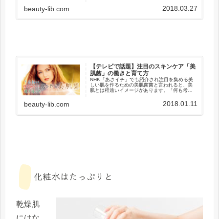
ラダから分泌される皮脂、雑菌などが皮膚・毛
穴などに付着して肌環境を悪化させていきま
2018.03.27
beauty-lib.com
す。洗顔には肌にとってマイナスと...
【テレビで話題】注目のスキンケア「美
肌菌」の働きと育て方
NHK「あさイチ」でも紹介され注目を集める美
しい肌を作るための美肌菌菌と言われると、美
肌とは程遠いイメージがあります。「何も考え
ずにしっかりと洗顔すれば良い」というのは古
い発想です。肌に存在する菌こそが、美肌を作
2018.01.11
beauty-lib.com
るために重要な働きをしている...
化粧水はたっぷりと
乾燥肌
にはな