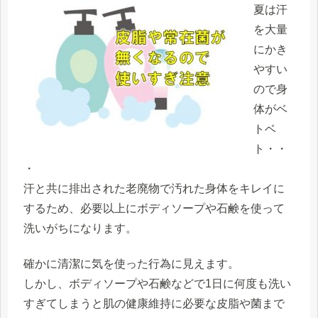
夏は汗
を大量
にかき
やすい
ので身
体がベ
トベ
ト・・
・
汗と共に排出された老廃物で汚れた身体をキレイに
するため、必要以上にボディソープや石鹸を使って
洗いがちになります。
確かに清潔に気を使った行為に見えます。
しかし、ボディソープや石鹸などで1日に何度も洗い
すぎてしまうと肌の健康維持に必要な皮脂や菌まで