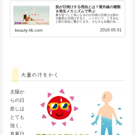
肌が日焼けする理由とは？紫外線の種類
＆発生メカニズムで学ぶ
夏が近づくと気になるのが日焼け日焼けは肌の
大敵肌が日焼けすると、シミやシワ、くすみな
ど肌の劣化に繋がります。そもそも太陽の光
（日光）を受けると、なぜヒトの肌は日焼けす
るのでしょう？この記事では、「太陽の光につ
2018.05.01
beauty-lib.com
いて」「日焼けのメカニズム」とい...
大量の汗をかく
太陽か
らの日
差しは
とても
強く、
真夏日