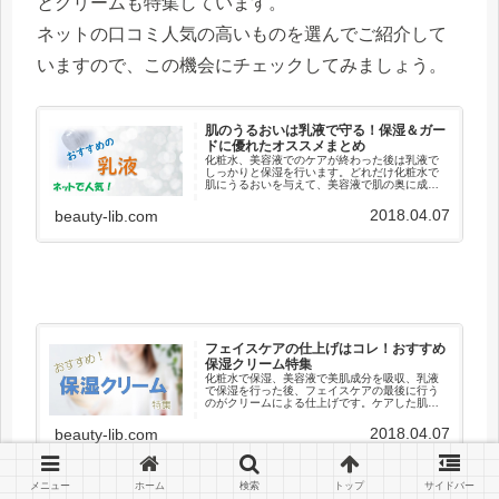
とクリームも特集しています。
ネットの口コミ人気の高いものを選んでご紹介して
いますので、この機会にチェックしてみましょう。
肌のうるおいは乳液で守る！保湿＆ガー
ドに優れたオススメまとめ
化粧水、美容液でのケアが終わった後は乳液で
しっかりと保湿を行います。どれだけ化粧水で
肌にうるおいを与えて、美容液で肌の奥に成分
を届けても、乾燥で肌から蒸発してしまうと十
分なケアとは言えません。乳液でうるおいと美
2018.04.07
beauty-lib.com
容成分を肌に閉じ込めておく必要...
フェイスケアの仕上げはコレ！おすすめ
保湿クリーム特集
化粧水で保湿、美容液で美肌成分を吸収、乳液
で保湿を行った後、フェイスケアの最後に行う
のがクリームによる仕上げです。ケアした肌の
水分や美容成分は乳液だけでなくクリームでフ
タをしてあげると効果的。特に乾燥が厳しい冬
2018.04.07
beauty-lib.com
の時期は、しっかりとクリームで...
メニュー
ホーム
検索
トップ
サイドバー