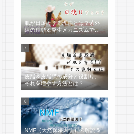
肌が日焼けする理由とは？紫外
線の種類＆発生メカニズムで学
ぶ
皮脂＆皮脂膜の成分と役割り、
それを増やす方法とは？
NMF（天然保湿因子）の解説＆