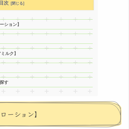
目次
ローション】
】
アミルク】
探す
ーローション】