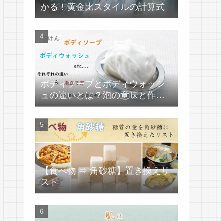
かる！黄金比スタイルの計算式
ボディソープとボディウォッシ
ュの違いとは？泡の意味と作り
方
【食べ物 ⇒ 角砂糖】置き換えリ
スト