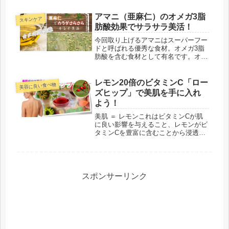
成分も豊富。お手軽に美容成分をトー
タルで摂取できる万能な美容ドリンク
アマニ（亜麻仁）のオメガ3脂
スキンケア
と言えます。この記事では、インター
肪酸効果でサラサラ美活！
ネ...
今回取り上げるアマニはスーパーフー
ドと呼ばれる優秀な食材。オメガ3脂
肪酸を含む食材として有名です。オメ
ガ3脂肪酸がブームと言えるほどメデ
ィアに取り上げられるようになりまし
た。色々な料理に用いれば健康アッ
レモン20倍のビタミンC「ロー
美容に良い食べ物
プ！美容にも最適と盛り上がりを見せ
ズヒップ」で美肌を手に入れ
てい...
よう！
美肌 ＝ レモンこれはビタミンCが肌
に良い影響を与えること、レモンがビ
タミンCを豊富に含むことから浸透し
たイメージです。しかし、そのイメー
ジを覆すほど多くのビタミンCを持つ
果実が存在しています。それがローズ
ヒップと呼ばれるものです。たぶん
一...
スポンサーリンク