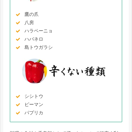
鷹の爪
八房
ハラペーニョ
ハバネロ
島トウガラシ
シシトウ
ピーマン
パプリカ