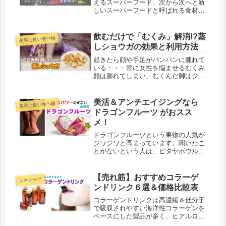
えるスーパーフード。次から次へと新
しいスーパーフードと呼ばれる食材が
登場しますが、そもそもスーパーフー
ドって何なのかご存知ですか？ スー
パーフードが何なのか？定義は？ そ
飲むだけで「むくみ」解消!?蒸
美容に良い食べ物
して、一体どんな食材がスーパーフー
しショウガの効果と利用方法
ド...
起きたら顔や手足がパンパンに腫れて
いる・・・常に女性を悩ませるむくみ
顔は膨れてしまい、むくんだ脚はジー
ンズが履けなくなる、さらには靴ずれ
で足が痛いただでさえ太ったように見
えてしまう上に、むくみは様々な悪影
美活＆アンチエイジングなら
美容に良い食べ物
響を引き起こすのです。一体どうした
ドラゴンフルーツ がおスス
ら...
メ！
ドラゴンフルーツという果物の人気が
ジワジワと高まっています。聞いたこ
とがないという人は、ピタヤボウルと
言えば思い浮かぶでしょうか。スムー
ジー状でピンク色の部分に使われてい
るのがドラゴンフルーツです。勇まし
【売れ筋】おすすめコラーゲ
スキンケア
い名前ですが、実はミネラルや食物繊
ンドリンク６選＆価格比較表
維...
コラーゲンドリンクは高濃縮＆低分子
で吸収されやすい海洋性コラーゲンを
ベースにした製品が多く、ヒアルロン
酸・エラスチン・ビタミンCなど美容