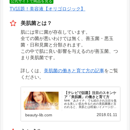
公式サイトで商品を見る
TV話題！美容液【オリゴロジック】
美肌菌とは？
肌には常に菌が存在しています。
全ての菌が悪いわけでは無く、善玉菌・悪玉
菌・日和見菌と分類されます。
この中で肌に良い影響を与えるのが善玉菌、つ
まり美肌菌です。
詳しくは、
美肌菌の働きと育て方の記事
をご覧
ください。
【テレビで話題】注目のスキンケ
ア「美肌菌」の働きと育て方
NHK「あさイチ」でも紹介され注目を集
める美しい肌を作るための美肌菌菌と言
われると、美肌とは程遠いイメージがあ
ります。「何も考えずにしっかりと洗顔
すれば良い」というのは古い発想です。
2018.01.11
beauty-lib.com
肌に存在する菌こそが、美肌を作るため
に重要な働きをしている...