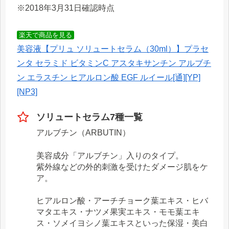
※2018年3月31日確認時点
楽天で商品を見る
美容液【プリュ ソリュートセラム（30ml）】プラセ
ンタ セラミド ビタミンC アスタキサンチン アルブチ
ン エラスチン ヒアルロン酸 EGF ルイール[通][YP]
[NP3]
ソリュートセラム7種一覧
アルブチン（ARBUTIN）
美容成分「アルブチン」入りのタイプ。
紫外線などの外的刺激を受けたダメージ肌をケ
ア。
ヒアルロン酸・アーチチョーク葉エキス・ヒバ
マタエキス・ナツメ果実エキス・モモ葉エキ
ス・ソメイヨシノ葉エキスといった保湿・美白