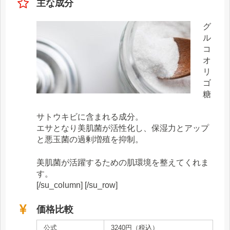
主な成分
グ
ル
コ
オ
リ
ゴ
糖
サトウキビに含まれる成分。
エサとなり美肌菌が活性化し、保湿力とアップ
と悪玉菌の過剰増殖を抑制。
美肌菌が活躍するための肌環境を整えてくれま
す。
[/su_column] [/su_row]
価格比較
公式
3240円（税込）