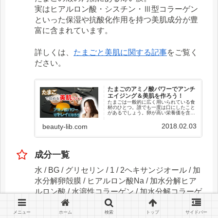
実はヒアルロン酸・シスチン・Ⅲ型コラーゲン
といった保湿や抗酸化作用を持つ美肌成分が豊
富に含まれています。
詳しくは、
たまごと美肌に関する記事
をご覧く
ださい。
たまごのアミノ酸パワーでアンチ
エイジング＆美肌を作ろう！
たまごは一般的に広く用いられている食
材のひとつ。誰でも一度は口にしたこと
があるでしょう。卵が高い栄養価を含む
優秀な食材であることは大昔から知られ
ていた話です。そのため、基本的には健
2018.02.03
beauty-lib.com
康に良い影響を与えることは触れる必要
がない事実です。しかし、...
成分一覧
水 / BG / グリセリン / 1 / 2ヘキサンジオール / 加
水分解卵殻膜 / ヒアルロン酸Na / 加水分解ヒア
ルロン酸 / 水溶性コラーゲン / 加水分解コラーゲ
ン / ヒドロキシエチルセルロース / グリチルリチ
ン酸2k / アラントイン / クエン酸Na / フェノキ
メニュー
ホーム
検索
トップ
サイドバー