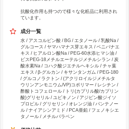
抗酸化作用も持つので様々な化粧品に利用され
ています。
成分一覧
水 / アスコルビン酸 / BG / エタノール / 乳酸Na /
グルコース / ヤマハマナス芽エキス / ベニバナエ
キス / ヒアルロン酸Na / PEG-60水添ヒマシ油 /
ビスPEG-18メチルエーテルジメチルシラン / 炭
酸水素Na / コハク酸ジエチルヘキシル / チャ葉
エキス / β-グルカン / キサンタンガム / PEG-180
/ グルコノラクトン / (アクリロイルジメチルタ
ウリンアンモニウム/VP)コポリマー / レシチン /
酢酸トコフェロール / トリ(カプリル酸/カプリン
酸)グリセリル / ユビキノン / アジピン酸ジイソ
プロピル / グリセリン / オレンジ油 / パンテノー
ル / ナイアシンアミド / PCA亜鉛 / フェノキシエ
タノール / メチルパラベン