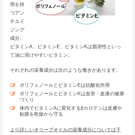
用を持
つアン
チエイ
ジング
成分。
ビタミンA、ビタミンE、ビタミンKは脂溶性といっ
て油に溶けやすいビタミン。
それぞれの栄養成分は次のような働きがあります。
ポリフェノールとビタミンEは抗酸化作用
ポリフェノールとビタミンKは血管・血液の健康
づくり
体内でビタミンAに変化するβカロテンは皮膚や
粘膜を乾燥から守る
より詳しいオリーブオイルの栄養成分については下