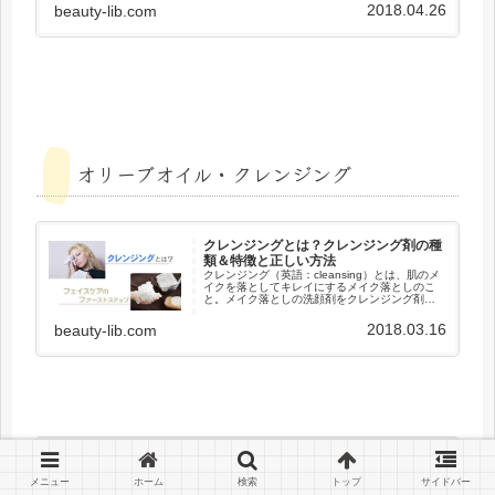
やすい、評判のアイテムを厳選しました。ひと
2018.04.26
beauty-lib.com
口にマッサージクリームやオイルと...
オリーブオイル・クレンジング
クレンジングとは？クレンジング剤の種
類＆特徴と正しい方法
クレンジング（英語：cleansing）とは、肌のメ
イクを落としてキレイにするメイク落としのこ
と。メイク落としの洗顔剤をクレンジング剤、
もしくは単にクレンジングと呼びます。化粧品
は顔の肌表面に付着させますが、簡単に落ちて
2018.03.16
beauty-lib.com
しまわないよう油性で...
しっかり＆時短でメイク落とし！おすす
めクレンジングオイル
メニュー
ホーム
検索
トップ
サイドバー
メイク落としのパワーが最も強いのはクレンジ