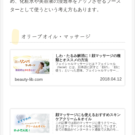
め、化粧水や美容液の浸透率をアップさせるブース
ターとして使うという考え方もあります。
オリーブオイル・マッサージ
しわ・たるみ解消に！顔マッサージの種
類とオススメの方法
フェイシャルマッサージとは？フェイシャル
（facial）とは、日本語に訳すと「顔の」「顔に
使う」といった意味。フェイシャルマッサージ
は「顔のマッサージ」ということになります。
自宅で行うセルフマッサージとエステサロンで
2018.04.12
beauty-lib.com
施術してもらうマッサージ...
顔マッサージにも使えるおすすめスキン
ケアクリーム＆オイル
この記事では顔のマッサージに使うクリーム、
またはマッサージオイルをご紹介しています。
全ての製品がインターネット通販で人気のモ
ノ。口コミの反応も良く価格が手ごろで入手し