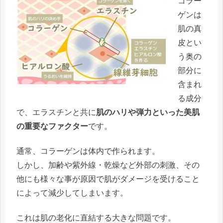
コラー
ゲン
は
肌の真
皮とい
う奥の
部分に
含まれ
る成分
で、
エラスチン
と共に
肌のハリや弾力といった美肌
の重要なファクター
です。
通常、コラーゲンは体内で作られます。
しかし、加齢や紫外線・乾燥など外部の刺激、その
他にも様々な事が原因で肌がダメージを受けること
によって減少してしまいます。
これは肌の老化に直結する大きな問題です。