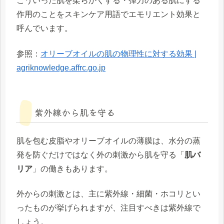
こういった肌を柔らかくする・弾力のある肌にする
作用のことをスキンケア用語で
エモリエント効果
と
呼んでいます。
参照：
オリーブオイルの肌の物理性に対する効果 |
agriknowledge.affrc.go.jp
紫外線から肌を守る
肌を包む皮脂やオリーブオイルの薄膜は、水分の蒸
発を防ぐだけではなく
外の刺激から肌を守る
「
肌バ
リア
」の働きもあります。
外からの刺激とは、主に紫外線・細菌・ホコリとい
ったものが挙げられますが、注目すべきは紫外線で
しょう。