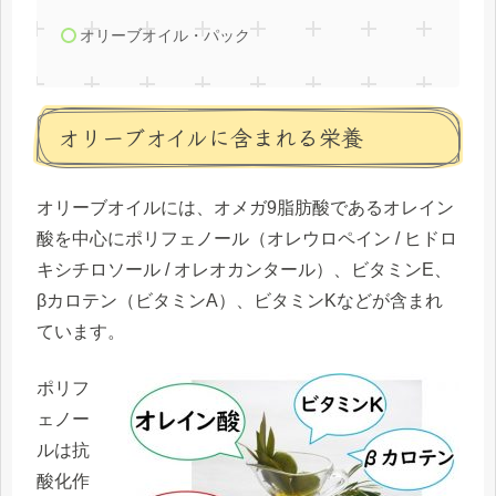
オリーブオイル・パック
オリーブオイルに含まれる栄養
オリーブオイルには、オメガ9脂肪酸である
オレイン
酸
を中心に
ポリフェノール
（オレウロペイン / ヒドロ
キシチロソール / オレオカンタール）、
ビタミンE
、
βカロテン
（ビタミンA）、
ビタミンK
などが含まれ
ています。
ポリフ
ェノー
ルは抗
酸化作