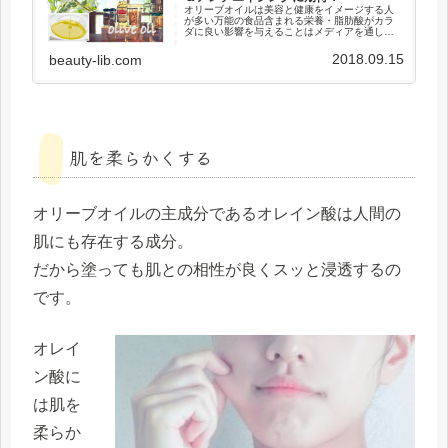
オリーブオイルは美容と健康をイメージする人
が多い万能の食品含まれる栄養・脂肪酸がカラ
ダに良い影響を与えることはメディアを通して
広く知られるようになっています。実はオリー
ブオイルといっても色々な種類があり「どれを
2018.09.15
beauty-lib.com
使っても効果は同じ」というわけ...
肌を柔らかくする
オリーブオイルの主成分である
オレイン酸
は人間の
肌にも存在する成分。
だから塗っても
肌との相性が良くスッと浸透
するの
です。
オレイ
ン酸に
は肌を
柔らか