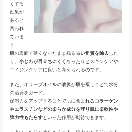
くする
効果が
あると
言われ
ていま
す。
肌の表面で硬くなったまま残る
古い角質を除去
した
り、
小じわが目立ちにくく
なったりとスキンケアや
エイジングケアに良いと考えられるのです。
また、オリーブオイルの油膜が肌を覆うことで
水分
の蒸発をガード
。
保湿力をアップすることで肌に含まれる
コラーゲン
やエラスチンなどの柔らか成分を守り肌に柔軟性や
弾力性もたらす
といった作用が期待できます。