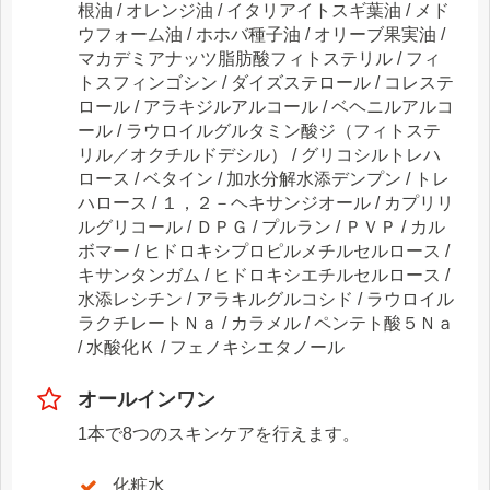
根油 / オレンジ油 / イタリアイトスギ葉油 / メド
ウフォーム油 / ホホバ種子油 / オリーブ果実油 /
マカデミアナッツ脂肪酸フィトステリル / フィ
トスフィンゴシン / ダイズステロール / コレステ
ロール / アラキジルアルコール / ベヘニルアルコ
ール / ラウロイルグルタミン酸ジ（フィトステ
リル／オクチルドデシル） / グリコシルトレハ
ロース / ベタイン / 加水分解水添デンプン / トレ
ハロース / １，２－ヘキサンジオール / カプリリ
ルグリコール / ＤＰＧ / プルラン / ＰＶＰ / カル
ボマー / ヒドロキシプロピルメチルセルロース /
キサンタンガム / ヒドロキシエチルセルロース /
水添レシチン / アラキルグルコシド / ラウロイル
ラクチレートＮａ / カラメル / ペンテト酸５Ｎａ
/ 水酸化Ｋ / フェノキシエタノール
オールインワン
1本で8つのスキンケアを行えます。
化粧水