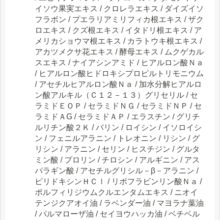
イソウ果実エキス / クロレラエキス / ダイズイソ
フラボン / プエラリアミリフィカ根エキス / ザク
ロエキス / クズ根エキス / イタドリ根エキス / ア
メリカショウマ根エキス / カラトウキ根エキス /
アカツメクサ花エキス / 酵母エキス / ムクゲカル
スエキス / ナイアシンアミド / ヒアルロン酸Ｎａ
/ ヒアルロン酸ヒドロキシプロピルトリモニウム
/ アセチルヒアルロン酸Ｎａ / 加水分解ヒアルロ
ン酸アルキル（Ｃ１２－１３）グリセリル / セ
ラミドＥＯＰ / セラミドＮＧ / セラミドＮＰ / セ
ラミドＡG / セラミドＡＰ / エラスチン / グリチ
ルリチン酸２Ｋ / バリン / ロイシン / イソロイシ
ン / フェニルアラニン / トレオニン / リシン / グ
リシン / アラニン / セリン / ヒスチジン / グルタ
ミン酸 / プロリン / チロシン / アルギニン / アス
パラギン酸 / アセチルグリシル－β－アラニン /
ピリドキシンＨＣｌ / リボフラビンリン酸Ｎａ /
ポルフィリジウムクルエンタムエキス / ニオイ
テンジクアオイ油 / ラベンダー油 / マヨラナ葉油
/ パルマローザ油 / セイヨウハッカ油 / ベチベル