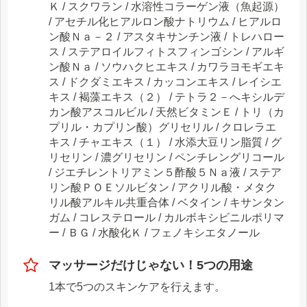
Ｋ / スクワラン / 水溶性コラーゲン液（魚起源）
/ アセチル化ヒアルロン酸ナトリウム / ヒアルロ
ン酸Ｎａ－２ / アスタキサンチン液 / トレハロー
ス / ステアロイルフィトスフィンゴシン / アルギ
ン酸Ｎａ / ソウハクヒエキス / カワラヨモギエキ
ス / ドクダミエキス / カッコンエキス / レイシエ
キス / 褐藻エキス（２） / テトラ２－へキシルデ
カン酸アスコルビル / 天然ビタミンＥ / トリ（カ
プリル・カプリン酸）グリセリル / クロレラエ
キス / チャエキス（１） / 水添大豆リン脂質 / グ
リセリン / 濃グリセリン / ペンチレングリコール
/ ジエチレントリアミン５酢酸５Ｎａ液 / ステア
リン酸ＰＯＥソルビタン / アクリル酸・メタク
リル酸アルキル共重合体 / ベタイン / キサンタン
ガム / コレステロール / カルボキシビニルポリマ
ー / ＢＧ / 水酸化Ｋ / フェノキシエタノール
マッサージだけじゃない！5つの用途
1本で5つのスキンケアを行えます。