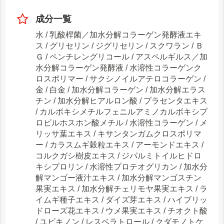
成分一覧
水 / 乳酸桿菌／加水分解コラーゲン発酵液エキ
ス / グリセリン / ジグリセリン / スクワラン / Ｂ
Ｇ / ペンチレングリコール / アスペルギルス／加
水分解コラーゲン発酵液 / 水溶性コラーゲンク
ロスポリマー / サクシノイルアテロコラーゲン /
金 / 白金 / 加水分解コラーゲン / 加水分解エラス
チン / 加水分解ヒアルロン酸 / プラセンタエキス
/ カルボキシメチルフェニルアミノカルボキシプ
ロピルホスホン酸メチル / 水溶性コラーゲン / メ
リッサ葉エキス / キサンタンガムクロスポリマ
ー / カラスムギ穀粒エキス / アーモンドエキス /
コルクガシ樹皮エキス / ジパルミトイルヒドロ
キシプロリン / 水溶性プロテオグリカン / 加水分
解マンゴー液汁エキス / 加水分解マンゴスチン
果実エキス / 加水分解チェリモヤ果実エキス / ラ
イムギ種子エキス / ダイズ芽エキス / ハイブリッ
ドローズ花エキス / ウメ果実エキス / チオクト酸
/ ユビキノン / レスベラトロール / クダモノトケ