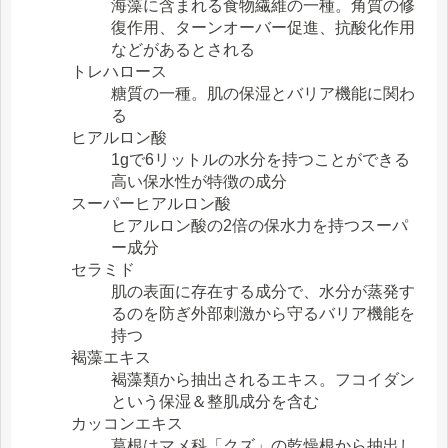
海藻に含まれる食物繊維の一種。角質の修
復作用、ターンオーバー促進、抗酸化作用
などがあるとされる
トレハロース
糖質の一種。肌の保湿とバリア機能に関わ
る
ヒアルロン酸
1gで6リットルの水分を持つことができる
高い保水性が特徴の成分
スーパーヒアルロン酸
ヒアルロン酸の2倍の保水力を持つスーパ
ー成分
セラミド
肌の表面に存在する成分で、水分が蒸発す
るのを防ぎ外部刺激から守るバリア機能を
持つ
褐藻エキス
褐藻類から抽出されるエキス。フコイダン
という保湿＆整肌成分を含む
カッコンエキス
葛根はマメ科「クズ」の乾燥根から抽出し