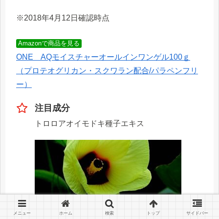
※2018年4月12日確認時点
Amazonで商品を見る
ONE AQモイスチャーオールインワンゲル100ｇ
（プロテオグリカン・スクワラン配合/パラペンフリ
ー）
注目成分
トロロアオイモドキ種子エキス
メニュー
ホーム
検索
トップ
サイドバー