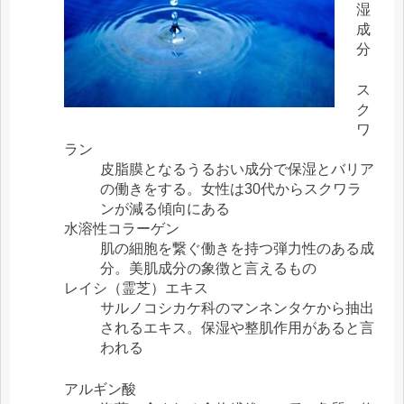
湿
成
分
ス
ク
ワ
ラン
皮脂膜となるうるおい成分で保湿とバリア
の働きをする。女性は30代からスクワラ
ンが減る傾向にある
水溶性コラーゲン
肌の細胞を繋ぐ働きを持つ弾力性のある成
分。美肌成分の象徴と言えるもの
レイシ（霊芝）エキス
サルノコシカケ科のマンネンタケから抽出
されるエキス。保湿や整肌作用があると言
われる
アルギン酸