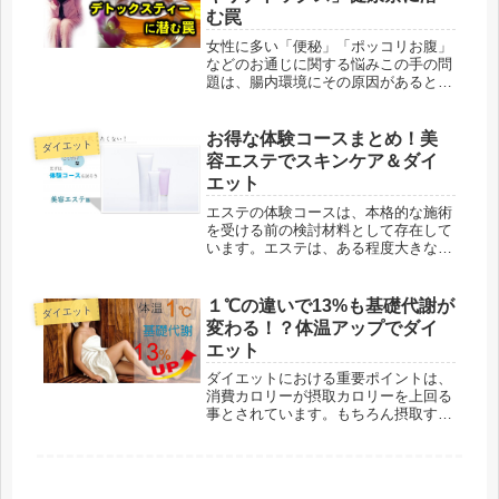
む罠
女性に多い「便秘」「ポッコリお腹」
などのお通じに関する悩みこの手の問
題は、腸内環境にその原因があるとさ
れています。この悩みを解消するため
に様々な方法が提唱されており、関連
する商品も無数に存在しています。例
お得な体験コースまとめ！美
ダイエット
えば・・・ 食物繊維をいっぱい採ろ
容エステでスキンケア＆ダイ
う...
エット
エステの体験コースは、本格的な施術
を受ける前の検討材料として存在して
います。エステは、ある程度大きな金
額が動きます。消費者の立場からすれ
ば、効果があるか・カラダに合うか分
からないものに高いお金をいきなり払
１℃の違いで13%も基礎代謝が
ダイエット
うのは不可能ですよね。そういったお
変わる！？体温アップでダイ
店...
エット
ダイエットにおける重要ポイントは、
消費カロリーが摂取カロリーを上回る
事とされています。もちろん摂取する
栄養素や適切な運動など考慮すること
は多々ありますが、最も原始的な部分
を考えると消費カロリーを多くするこ
とが最重要と言えるでしょう。さら