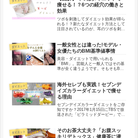
ダイエット
痩せる！？6つの経穴の働きと
効果
ツボを刺激してダイエット効果が得ら
れる！？新たなダイエット方法として
注目されているのが、耳のツボを刺激
する耳つぼダイエットです。足の裏に
は重要なツボが集中しており「第2の
心臓」と呼ばれているのはご存知だと
一般女性とは違った!モデル・
ダイエット
思います。足つぼマッサージは痛い反
女優たちのBMI基準値事情
面...
美容・ダイエットで用いられる
「BMI」。芸能人と一般人ではその基
準が全く違うようです。そもそもBMI
とは何でしょう？そして一般人と芸能
人のBMIの違いとは？各芸能人のBMI
値をリストアップしてご紹介します。
海外セレブも実践！セブンデ
ダイエット
イズカラーダイエットで痩せ
る理由
セブンデイズカラーダイエットをご存
知ですか？2017年1月15日にTBSで放
送された「ピラミッドダービー」で取
り上げられたことから注目が集まった
このダイエット方法ですが、実は最新
のダイエット方法というわけではあり
そのお茶大丈夫？「お腹スッ
ダイエット
ません。2014年にも某ニュ...
キリデトックス」健康茶に潜