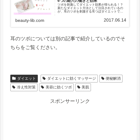
6つの経穴の働きと効果
ツボを刺激してダイエット効果が得られる！？
新たなダイエット方法として注目されているの
が、耳のツボを刺激する耳つぼダイエットで
す。足の裏には重要なツボが集中しており「第2
の心臓」と呼ばれているのはご存知だと思いま
2017.06.14
beauty-lib.com
す。足つぼマッサージは痛い反面...
耳のツボについては別の記事で紹介しているのでそ
ちらをご覧ください。
ダイエット
ダイエットに効くマッサージ
便秘解消
冷え性対策
美容に効くツボ
美肌
スポンサーリンク