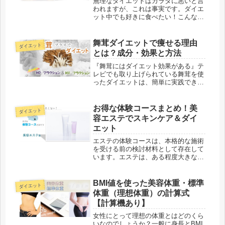
無理なダイエットはカラダに悪いと言
われますが、これは事実です。ダイエ
ット中でも好きに食べたい！こんな欲
求が積もってストレスになると逆に痩
せにくいだけでなく、寿命も減ってい
くという研究結果もあるくらいです。
舞茸ダイエットで痩せる理由
ダイエット
好きなものを食べてダイエットするこ
とは？成分・効果と方法
ん...
『舞茸にはダイエット効果がある』テ
レビでも取り上げられている舞茸を使
ったダイエットは、簡単に実践できる
ことから女性の注目が高い方法です。
TBS「ピラミッドダービー」では、グ
ラビアアイドル・愛川ゆず季さんがこ
お得な体験コースまとめ！美
ダイエット
の方法を実行。1週間で体重が56....
容エステでスキンケア＆ダイ
エット
エステの体験コースは、本格的な施術
を受ける前の検討材料として存在して
います。エステは、ある程度大きな金
額が動きます。消費者の立場からすれ
ば、効果があるか・カラダに合うか分
からないものに高いお金をいきなり払
BMI値を使った美容体重・標準
ダイエット
うのは不可能ですよね。そういったお
体重（理想体重）の計算式
店...
【計算機あり】
女性にとって理想の体重とはどのくら
いなのでしょうか？一般に身長とBMI