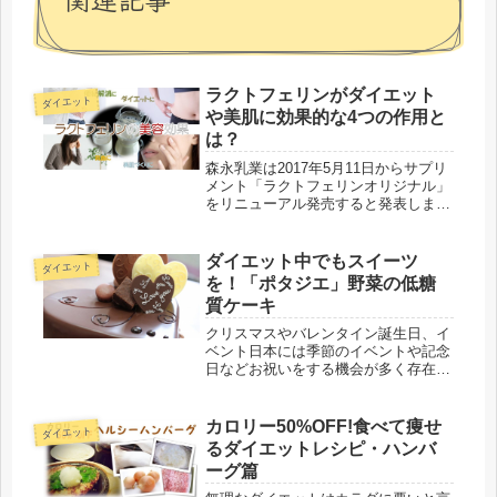
ラクトフェリンがダイエット
ダイエット
や美肌に効果的な4つの作用と
は？
森永乳業は2017年5月11日からサプリ
メント「ラクトフェリンオリジナル」
をリニューアル発売すると発表しまし
た。このサプリメントは、ラクトフェ
リンを600mg配合していることが製品
のアピールポイントとなっています。
ダイエット中でもスイーツ
ダイエット
森永乳業は、サプリメント「...
を！「ポタジエ」野菜の低糖
質ケーキ
クリスマスやバレンタイン誕生日、イ
ベント日本には季節のイベントや記念
日などお祝いをする機会が多く存在し
ています。イベントには美味しい食べ
物を用意することが多く、体重が気に
なる人やダイエット中の人にとっては
カロリー50%OFF!食べて痩せ
ダイエット
誘惑が多いシーンとも言えるでしょ
るダイエットレシピ・ハンバ
う。...
ーグ篇