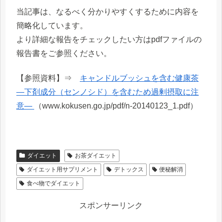
当記事は、なるべく分かりやすくするために内容を
簡略化しています。
より詳細な報告をチェックしたい方はpdfファイルの
報告書をご参照ください。
【参照資料】⇒
キャンドルブッシュを含む健康茶
―下剤成分（センノシド）を含むため過剰摂取に注
意―
（www.kokusen.go.jp/pdf/n-20140123_1.pdf）
ダイエット
お茶ダイエット
ダイエット用サプリメント
デトックス
便秘解消
食べ物でダイエット
スポンサーリンク