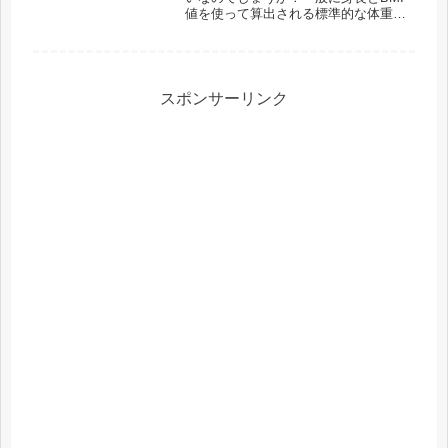
値を使って算出される標準的な体重と
いうものが存在しています。※標準体
重は理想体重とも呼ばれています。そ
の数字で目安を測ることが出来ます
が、現代日本ではまったく太っていな
い...
スポンサーリンク