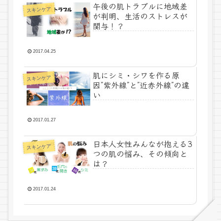
午後の肌トラブルに地域差
スキンケア
が判明、生活のストレスが
関与！？
2017.04.25
肌にシミ・シワを作る原
スキンケア
因”紫外線”と”近赤外線”の違
い
2017.01.27
日本人女性みんなが抱える3
スキンケア
つの肌の悩み、その傾向と
は？
2017.01.24