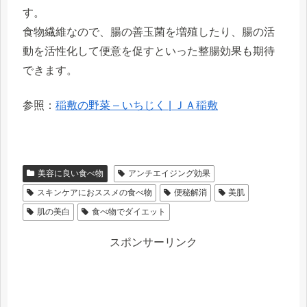
す。
食物繊維なので、腸の善玉菌を増殖したり、腸の活
動を活性化して便意を促すといった整腸効果も期待
できます。
参照：
稲敷の野菜 – いちじく | ＪＡ稲敷
美容に良い食べ物
アンチエイジング効果
スキンケアにおススメの食べ物
便秘解消
美肌
肌の美白
食べ物でダイエット
スポンサーリンク