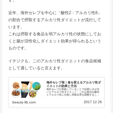
す。
近年、海外セレブを中心に「酸性2：アルカリ性8」
の割合で摂取するアルカリ性ダイエットが流行して
います。
これは摂取する食品を弱アルカリ性の状態にしてお
くと腸が活性化しダイエット効果が得られるという
ものです。
イチジクも、このアルカリ性ダイエットの食品候補
として適していると言えます。
海外セレブ発！食を変えるアルカリ性ダ
イエットの効果と方法
海外セレブが実践していることで話題に火が付
いたアルカリ性ダイエット。これは食品を酸性
とアルカリ性に分類し摂取比率を調整すること
で痩せやすい体質を目指そうとする方法です。
酸性やアルカリ性といったダイエットに不向き
2017.12.26
beauty-lib.com
な単語が登場すると、いまいちピ...