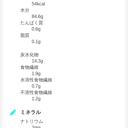
54kcal
水分
84.6g
たんぱく質
0.6g
脂質
0.1g
炭水化物
14.3g
食物繊維
1.9g
水溶性食物繊維
0.7g
不溶性食物繊維
1.2g
ミネラル
ナトリウム
2mg