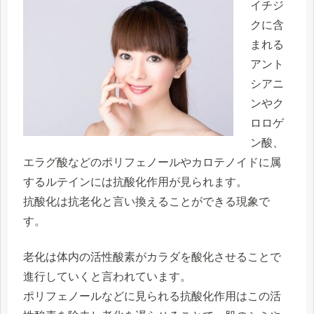
イチジ
クに含
まれる
アント
シアニ
ンやク
ロロゲ
ン酸、
エラグ酸などのポリフェノールやカロテノイドに属
するルテインには抗酸化作用が見られます。
抗酸化は抗老化と言い換えることができる現象で
す。
老化は体内の活性酸素がカラダを酸化させることで
進行していくと言われています。
ポリフェノールなどに見られる抗酸化作用はこの活