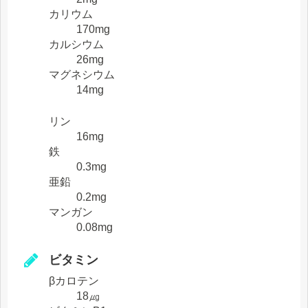
カリウム
170mg
カルシウム
26mg
マグネシウム
14mg
リン
16mg
鉄
0.3mg
亜鉛
0.2mg
マンガン
0.08mg
ビタミン
βカロテン
18㎍