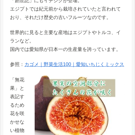
「創世記」にもイチジクが登場。
エジプトでは紀元前から栽培されていたと言われて
おり、それだけ歴史の古いフルーツなのです。
世界的に見ると主要な産地はエジプトやトルコ、イ
ランなど。
国内では愛知県が日本一の生産量を誇っています。
参照：
カゴメ｜野菜生活100｜愛知いちじくミックス
「無花
果」と
表記す
るため
花を咲
かせな
い植物