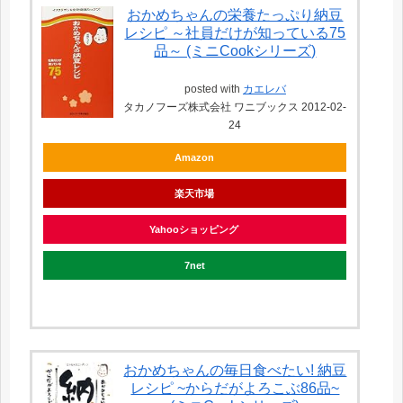
おかめちゃんの栄養たっぷり納豆
レシピ ～社員だけが知っている75
品～ (ミニCookシリーズ)
posted with
カエレバ
タカノフーズ株式会社 ワニブックス 2012-02-
24
Amazon
楽天市場
Yahooショッピング
7net
おかめちゃんの毎日食べたい! 納豆
レシピ ~からだがよろこぶ86品~