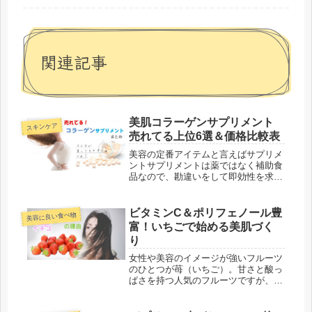
関連記事
美肌コラーゲンサプリメント
スキンケア
売れてる上位6選＆価格比較表
美容の定番アイテムと言えばサプリメ
ントサプリメントは薬ではなく補助食
品なので、勘違いをして即効性を求め
る人にとっては怪しい美容アイテムか
もしれません。しかし、美肌づくりに
不足する栄養を補うためならお手軽で
ビタミンC＆ポリフェノール豊
美容に良い食べ物
十分な量が得られるのでおススメ！優
富！いちごで始める美肌づく
秀...
り
女性や美容のイメージが強いフルーツ
のひとつが苺（いちご）。甘さと酸っ
ぱさを持つ人気のフルーツですが、実
は美容にもプラスの働きをする成分が
含まれています。ビタミンCや食物繊