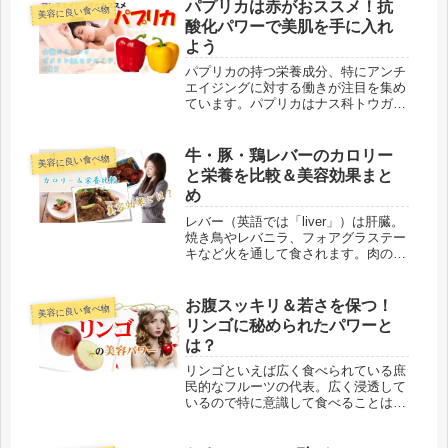
維が豊富なので美肌づくりや便秘の悩
パプリカは赤がおススメ！抗
美容に良い食べ物
みにおススメです。記事ではもう少し
酸化パワーで美肌を手に入れ
細...
よう
パプリカの持つ栄養成分、特にアンチ
エイジングに対する働きが注目を集め
ています。パプリカはナス科トウガラ
シ属の野菜。ピーマンとの違いがイン
ターネット上ではテーマとして鬱陶し
いほどに記事化されていますが、種類
牛・豚・鶏レバーのカロリー
美容に良い食べ物
としては同じです。パプリカもピーマ
と栄養を比較＆美容効果まと
ン...
め
レバー（英語では「liver」）は肝臓。
焼き鳥やレバニラ、フォアグラステー
キなど火を通して食されます。肉の各
部位の中でもカロリーや脂質が低くビ
タミンやミネラルが豊富。クセのある
味わいで好き嫌いが別れがちですが、
お腹スッキリ＆若さを保つ！
美容に良い食べ物
美容や女性の悩みにピッタリの食...
リンゴに秘められたパワーと
は？
リンゴといえば広く食べられている庶
民的なフルーツの代表。広く浸透して
いるので特に意識して食べることは少
ないかもしれませんが、実はリンゴに
は美容をサポートする栄養が豊富に含