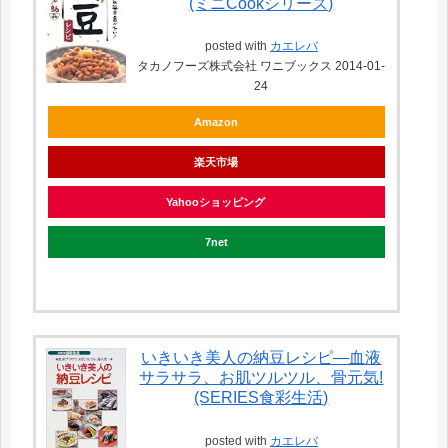
(ミニCookシリーズ)
posted with
カエレバ
タカノフーズ株式会社 ワニブックス 2014-01-
24
Amazon
楽天市場
Yahooショッピング
7net
いきいき美人の納豆レシピ―血液
サラサラ、お肌ツルツル、骨元気!
(SERIES食彩生活)
posted with
カエレバ