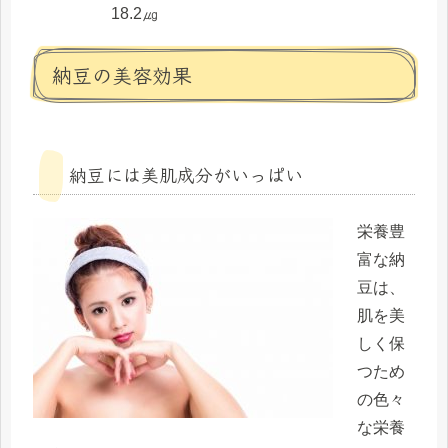
18.2㎍
納豆の美容効果
納豆には美肌成分がいっぱい
栄養豊
富な納
豆は、
肌を美
しく保
つため
の色々
な栄養