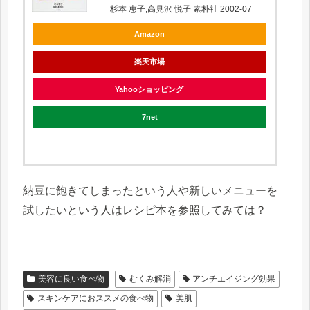
杉本 恵子,高見沢 悦子 素朴社 2002-07
Amazon
楽天市場
Yahooショッピング
7net
納豆に飽きてしまったという人や新しいメニューを
試したいという人はレシピ本を参照してみては？
美容に良い食べ物
むくみ解消
アンチエイジング効果
スキンケアにおススメの食べ物
美肌