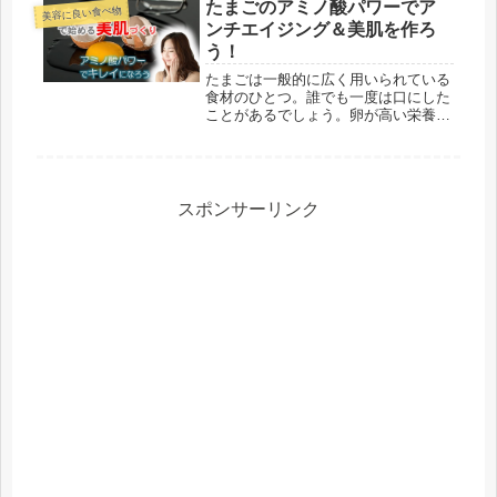
まれています。リンゴを象徴する真っ
たまごのアミノ酸パワーでア
美容に良い食べ物
赤な色も実は重要な美容成分なので
ンチエイジング＆美肌を作ろ
す。...
う！
たまごは一般的に広く用いられている
食材のひとつ。誰でも一度は口にした
ことがあるでしょう。卵が高い栄養価
を含む優秀な食材であることは大昔か
ら知られていた話です。そのため、基
本的には健康に良い影響を与えること
は触れる必要がない事実です。しか
し、...
スポンサーリンク