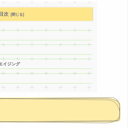
目次
エイジング