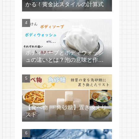
かる！黄金比スタイルの計算式
ボディソープとボディウォッシ
ュの違いとは？泡の意味と作り
方
【食べ物 ⇒ 角砂糖】置き換えリ
スト