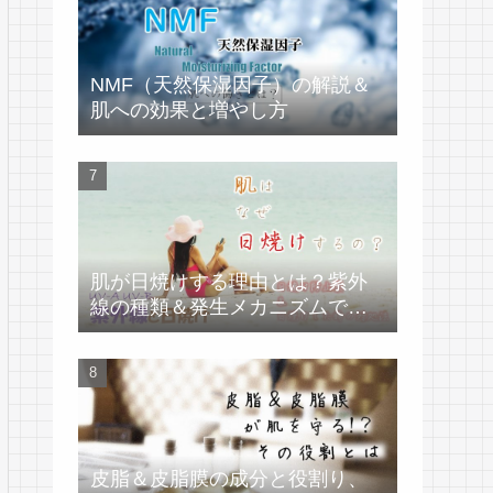
NMF（天然保湿因子）の解説＆
肌への効果と増やし方
肌が日焼けする理由とは？紫外
線の種類＆発生メカニズムで学
ぶ
皮脂＆皮脂膜の成分と役割り、