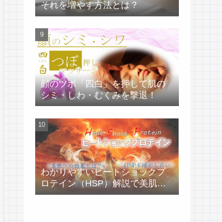
それを増やす方法とは？
顔のツボ「四白」を押して肌の
シミ・しわ・むくみを撃退！
わかりやすいヒートショックプ
ロテイン（HSP）解説で美肌づ
くり！