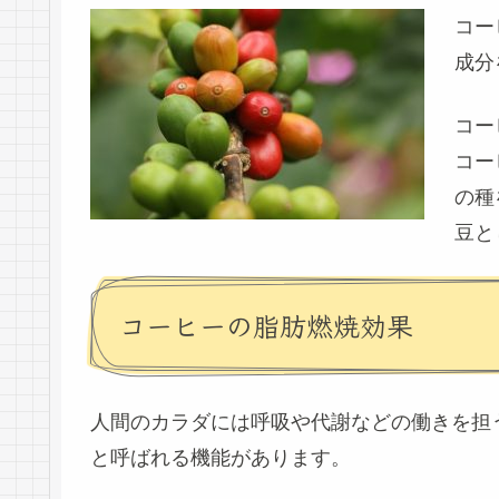
コー
成分
コー
コー
の種
豆と
コーヒーの脂肪燃焼効果
人間のカラダには呼吸や代謝などの働きを担
と呼ばれる機能があります。