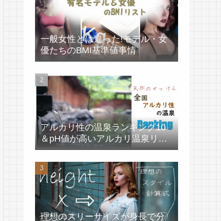
一般女性とは違った!モデル・女
優たちのBMI基準値事情
アルカリ性の温泉ランキング10
＆pH値が高いアルカリ温泉リス
ト
理想のスリーサイズが身長で分