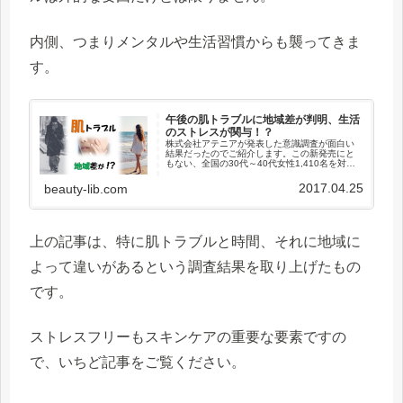
内側、つまりメンタルや生活習慣からも襲ってきま
す。
午後の肌トラブルに地域差が判明、生活
のストレスが関与！？
株式会社アテニアが発表した意識調査が面白い
結果だったのでご紹介します。この新発売にと
もない、全国の30代～40代女性1,410名を対象
とし、インターネットによるを実施しました。
出典： 日本で1番“午後顔美人”が多いのは“茨城
2017.04.25
beauty-lib.com
県”と“高知県”...
上の記事は、特に肌トラブルと時間、それに地域に
よって違いがあるという調査結果を取り上げたもの
です。
ストレスフリーもスキンケアの重要な要素ですの
で、いちど記事をご覧ください。