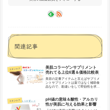
関連記事
美肌コラーゲンサプリメント
スキンケア
売れてる上位6選＆価格比較表
美容の定番アイテムと言えばサプリメ
ントサプリメントは薬ではなく補助食
品なので、勘違いをして即効性を求め
る人にとっては怪しい美容アイテムか
もしれません。しかし、美肌づくりに
不足する栄養を補うためならお手軽で
pH値の意味＆酸性・アルカリ
スキンケア
十分な量が得られるのでおススメ！優
性が美肌に与える効果と影響
秀...