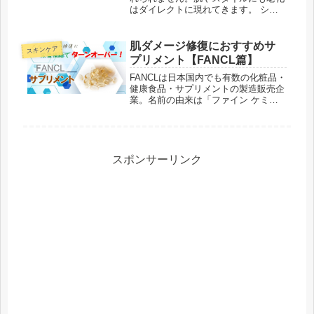
はダイレクトに現れてきます。 シミ
やシワが増えてきた バストやヒップ
が垂れてきた ダイエットがうまく行
かない老化と若返りは、古くから不老
肌ダメージ修復におすすめサ
スキンケア
不死が求められてきたことからも永遠
プリメント【FANCL篇】
の...
FANCLは日本国内でも有数の化粧品・
健康食品・サプリメントの製造販売企
業。名前の由来は「ファイン ケミカ
ル」の略だったり「不安を蹴る」が変
化したものだったりと諸説あるようで
す。サプリメントの種類の多さが特徴
的で、男女問わず各年代をフォロー...
スポンサーリンク