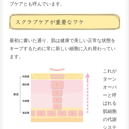
ブケア
とも呼んでいます。
スクラブケアが重要なワケ
最初に書いた通り、
肌は健康で美しい正常な状態を
キープするために常に新しい細胞に入れ替わって
い
ます。
これが
ターン
オーバ
ー
と呼
ばれる
肌細胞
の代謝
システ