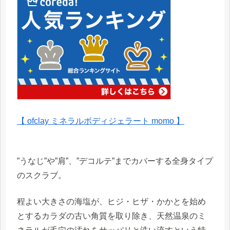
【 ofclay ミネラルボディジェラート momo 】
”うなじ”や”肩”、”デコルテ”までカバーする全身タイプ
のスクラブ。
程よい大きさの海塩が、ヒジ・ヒザ・かかとを始め
とするカラダの古い角質を取り除き、天然温泉のミ