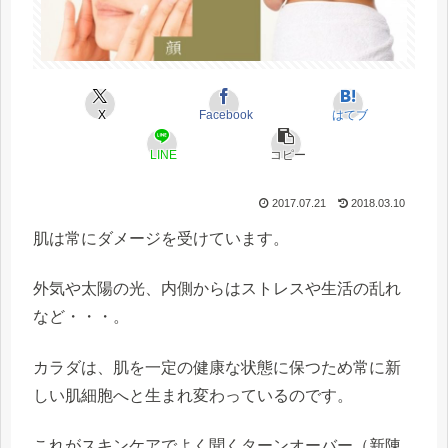
X
Facebook
はてブ
LINE
コピー
2017.07.21
2018.03.10
肌は常にダメージ
を受けています。
外気や太陽の光、内側からはストレスや生活の乱れ
など・・・。
カラダは、肌を一定の健康な状態に保つため常に
新
しい肌細胞へと生まれ変わっている
のです。
これがスキンケアでよく聞く
ターンオーバー
（新陳