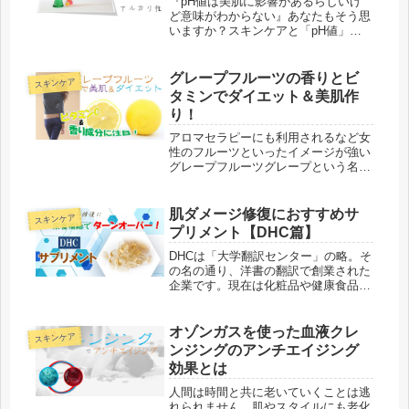
『pH値は美肌に影響があるらしいけ
ど意味がわからない』あなたもそう思
いますか？スキンケアと「pH値」に
はどんな関係があるのでしょうか？そ
こで今回は、pH値が何なのかをわか
りやすく解説。そして美容・スキンケ
グレープフルーツの香りとビ
スキンケア
アや日常生活にどんな関わりや影響が
タミンでダイエット＆美肌作
あるのかをまとめました。
り！
アロマセラピーにも利用されるなど女
性のフルーツといったイメージが強い
グレープフルーツグレープという名前
を持っていますが、ぶどう（grape）
の仲間ではありません。結実する様が
ぶどうの房のように見えたことからこ
肌ダメージ修復におすすめサ
スキンケア
の名前がつけられたと言われていま...
プリメント【DHC篇】
DHCは「大学翻訳センター」の略。そ
の名の通り、洋書の翻訳で創業された
企業です。現在は化粧品や健康食品の
製造販売を主な事業としており、国内
有数の規模を誇ります。サプリメント
も多種多様な製品が発売されており、
オゾンガスを使った血液クレ
スキンケア
ダメージ肌の修復にもおススメ。マ
ンジングのアンチエイジング
ル...
効果とは
人間は時間と共に老いていくことは逃
れられません。肌やスタイルにも老化