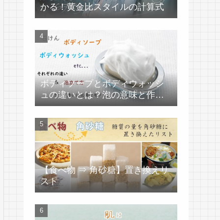
かる！黄金比スタイルの計算式
ボディソープとボディウォッシ
ュの違いとは？泡の意味と作り
方
【食べ物 ⇒ 角砂糖】置き換えリ
スト