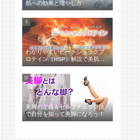
肌への効果と増やし方
わかりやすいヒートショックプ
ロテイン（HSP）解説で美肌づ
くり！
美脚の定義＆セルフチェック法
で自分を知って美脚になろう！