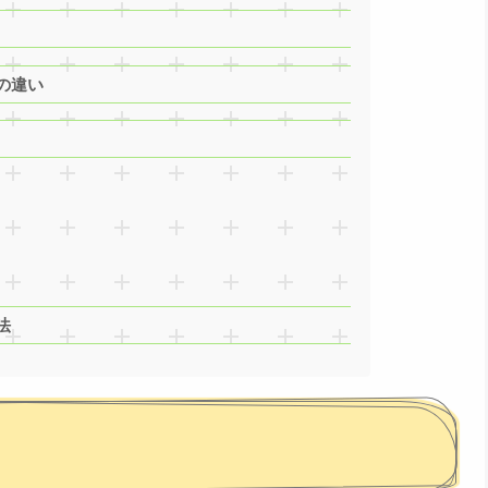
の違い
法