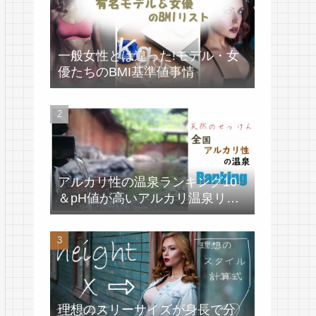
一般女性とは違った!モデル・女
優たちのBMI基準値事情
アルカリ性の温泉ランキング10
＆pH値が高いアルカリ温泉リス
ト
理想のスリーサイズが身長で分