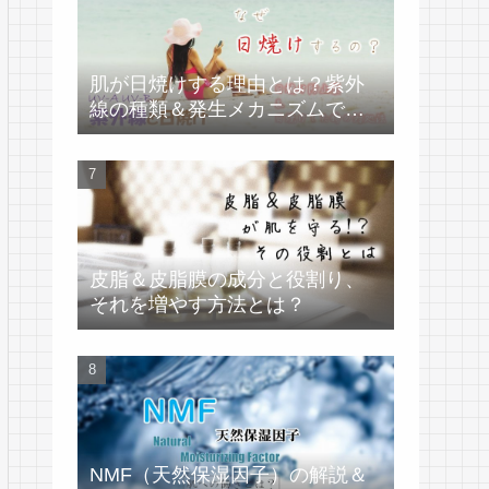
肌が日焼けする理由とは？紫外
線の種類＆発生メカニズムで学
ぶ
皮脂＆皮脂膜の成分と役割り、
それを増やす方法とは？
NMF（天然保湿因子）の解説＆