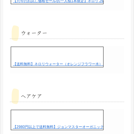
【只今のお試し価格セール/お一人様1本限定】ネロリ 2MLエッセンシャルオ
ウォーター
【送料無料】ネロリウォーター（オレンジフラワー水）／200ml【100%/植
ヘアケア
【2980円以上で送料無料】ジョンマスターオーガニック シトラス＆ネロリ デタング