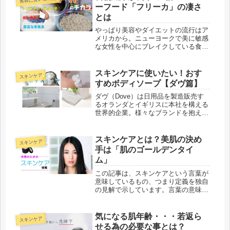
人が「とうもろこし」を調理する過程
ーフード「フリーカ」の凄さ
で...
とは
やっぱり美容やダイエットの流行はア
メリカから。ニューヨークで美に敏感
な女性を中心にブレイクしている食べ
物がフリーカと呼ばれるスーパーフー
ドです。日本でもテレビで取り上げら
れたのである程度は知られているかも
スキンケアに使いたい！おす
スキンケア
しれません。太りにくい・美容に良さ
すめボディソープ【ダヴ篇】
そ...
ダヴ（Dove）は日用品を製造販売す
るオランダとイギリスに本社を構える
世界的企業。様々なブランドを抱えて
おり、その中には紅茶の「リプトン」
やビューティーケアの「Lux」など日
本でもおなじみのものも存在します。
スキンケアとは？美肌の決め
スキンケア
今回取り上げるダヴもそのひとつ。...
手は「肌のゴールデンタイ
ム」
この記事は、スキンケアという言葉が
意味しているもの、つまり定義を独自
の見解で示しています。言葉の意味と
目的意識を明確にしつつ、具体的なス
キンケアの方法を掲載した記事へとリ
ンクさせていきます。『そんなことわ
気になる肌年齢・・・若返ら
スキンケア
かっている！』という内容ばかりかも
せる為の必要な事とは？