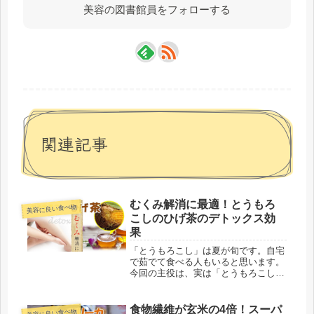
美容の図書館員をフォローする
関連記事
むくみ解消に最適！とうもろ
美容に良い食べ物
こしのひげ茶のデトックス効
果
「とうもろこし」は夏が旬です。自宅
で茹でて食べる人もいると思います。
今回の主役は、実は「とうもろこし」
の本体ではありません。「とうもろこ
し」から生えているヒゲのような長い
繊維状のモノを取り上げます。殆どの
食物繊維が玄米の4倍！スーパ
美容に良い食べ物