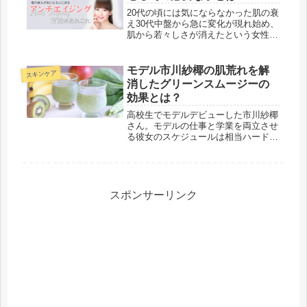
し...
20代の頃には気にならなかった肌の衰
え30代中盤から急に変化が現れ始め、
肌から若々しさが消えたという女性も
多いのではありませんか？肌は加齢と
共に若さを保つための成分が体内から
失われていきます。そしてそれは30代
モデル市川紗椰の肌荒れを解
スキンケア
中盤からやってくると言われてい...
消したグリーンスムージーの
効果とは？
高校生でモデルデビューした市川紗椰
さん。モデルの仕事と学業を両立させ
る彼女のスケジュールは相当ハードな
ものだったようです。疲れやストレ
ス、仕事で使う化粧品のダメージなど
により、本人も気付かないうちに肌荒
れが目立つようになったといいます。
市川...
スポンサーリンク