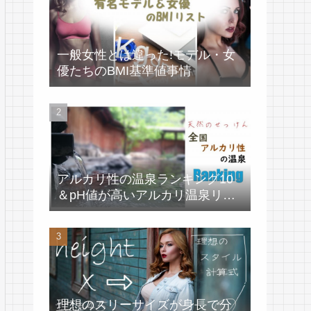
一般女性とは違った!モデル・女
優たちのBMI基準値事情
アルカリ性の温泉ランキング10
＆pH値が高いアルカリ温泉リス
ト
理想のスリーサイズが身長で分