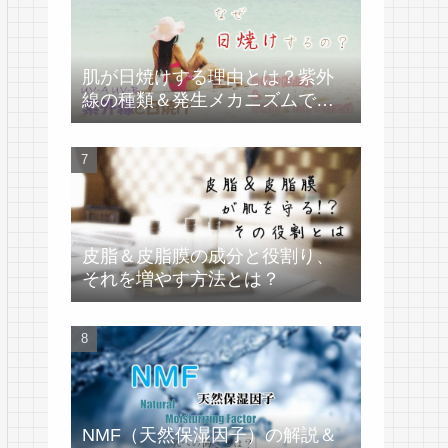
肌が日焼けする理由とは？紫外
線の種類＆発生メカニズムで学
ぶ
皮脂＆皮脂膜の成分と役割り、
それを増やす方法とは？
NMF（天然保湿因子）の解説＆