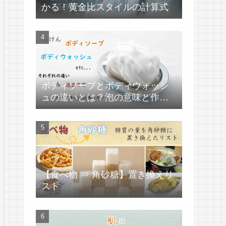
かる！黄金比スタイルの計算式
ボディソープとボディウォッシ
ュの違いとは？泡の意味と作り
方
【食べ物 ⇒ 角砂糖】置き換えリ
スト