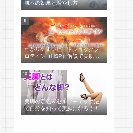
肌への効果と増やし方
わかりやすいヒートショックプ
ロテイン（HSP）解説で美肌づ
くり！
美脚の定義＆セルフチェック法
で自分を知って美脚になろう！