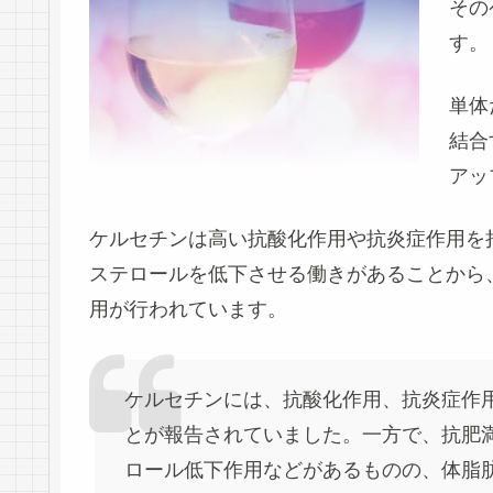
その
す。
単体
結合
アッ
ケルセチンは
高い抗酸化作用
や抗炎症作用を
ステロールを低下
させる働きがあることから
用が行われています。
ケルセチンには、抗酸化作用、抗炎症作
とが報告されていました。一方で、抗肥
ロール低下作用などがあるものの、体脂