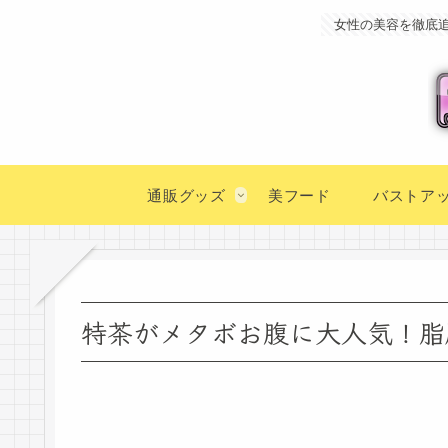
女性の美容を徹底
通販グッズ
美フード
バストア
特茶がメタボお腹に大人気！脂