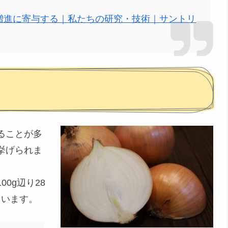
増進に寄与する｜私たちの研究・技術｜サントリ
ることが多
挙げられま
00g辺り
28
ています。