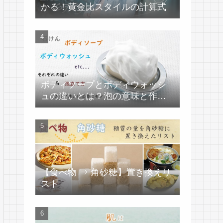
かる！黄金比スタイルの計算式
ボディソープとボディウォッシ
ュの違いとは？泡の意味と作り
方
【食べ物 ⇒ 角砂糖】置き換えリ
スト