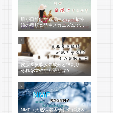
肌が日焼けする理由とは？紫外
線の種類＆発生メカニズムで学
ぶ
皮脂＆皮脂膜の成分と役割り、
それを増やす方法とは？
NMF（天然保湿因子）の解説＆