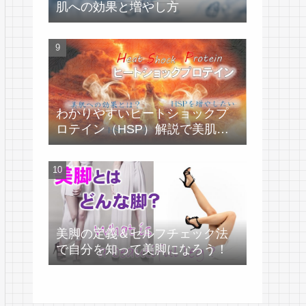
肌への効果と増やし方
わかりやすいヒートショックプ
ロテイン（HSP）解説で美肌づ
くり！
美脚の定義＆セルフチェック法
で自分を知って美脚になろう！