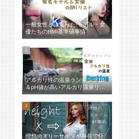
一般女性とは違った!モデル・女
優たちのBMI基準値事情
アルカリ性の温泉ランキング10
＆pH値が高いアルカリ温泉リス
ト
理想のスリーサイズが身長で分