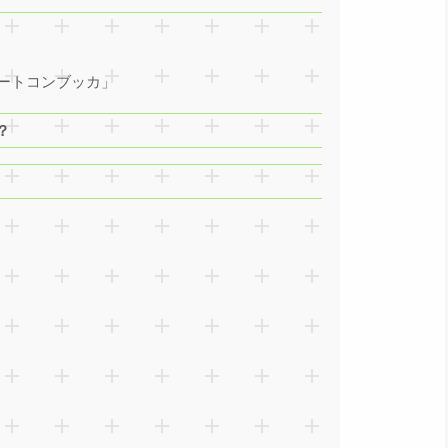
ートコンブッカ」
？