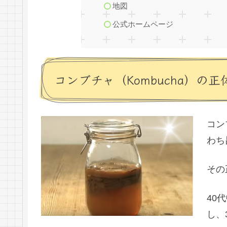
地図
公式ホームページ
コンブチャ（Kombucha）の正
コン
わち
その
40
し、