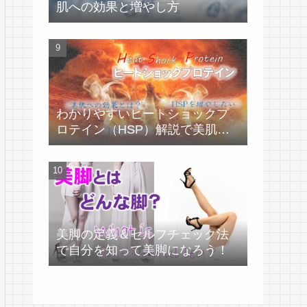
肌への効果と増やし方
わかりやすいヒートショックプ
ロテイン（HSP）解説で美肌づ
くり！
美脚の定義＆セルフチェック法
で自分を知って美脚になろう！