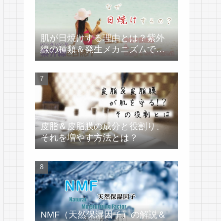
肌が日焼けする理由とは？紫外
線の種類＆発生メカニズムで学
ぶ
皮脂＆皮脂膜の成分と役割り、
それを増やす方法とは？
NMF（天然保湿因子）の解説＆