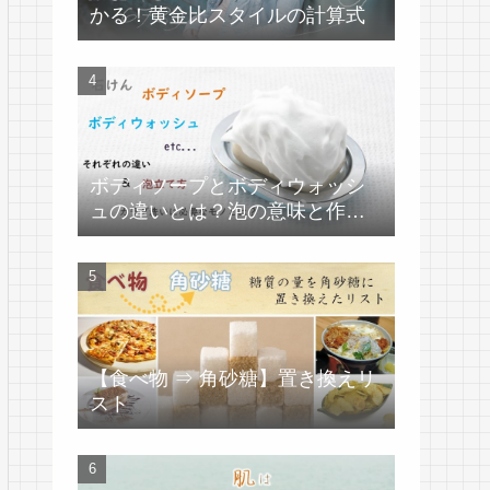
かる！黄金比スタイルの計算式
ボディソープとボディウォッシ
ュの違いとは？泡の意味と作り
方
【食べ物 ⇒ 角砂糖】置き換えリ
スト