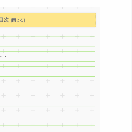
目次
・・