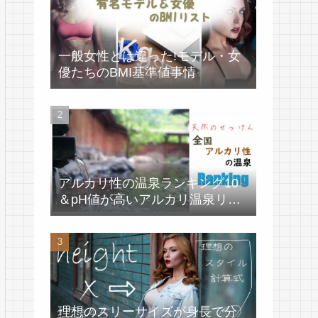
一般女性とは違った!モデル・女
優たちのBMI基準値事情
アルカリ性の温泉ランキング10
＆pH値が高いアルカリ温泉リス
ト
理想のスリーサイズが身長で分