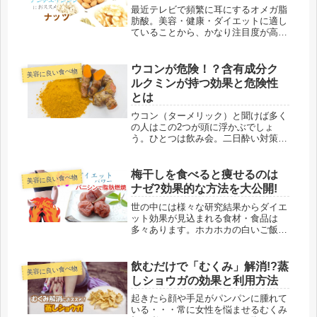
最近テレビで頻繁に耳にするオメガ脂
肪酸。美容・健康・ダイエットに適し
ていることから、かなり注目度が高く
なっています。そんな注目の脂肪酸を
多く含んでいるのが、実はアーモンド
を始めとするナッツ類です。カロリー
ウコンが危険！？含有成分ク
美容に良い食べ物
自体は高いので食べ過ぎはダメです
ルクミンが持つ効果と危険性
が、...
とは
ウコン（ターメリック）と聞けば多く
の人はこの2つが頭に浮かぶでしょ
う。ひとつは飲み会。二日酔い対策と
してウコンの成分が含まれたドリンク
が定番となっています。もうひとつは
カレー。スパイスから作るカレーでク
梅干しを食べると痩せるのは
美容に良い食べ物
ミン・コリアンダー・カルダモン・オ
ナゼ?効果的な方法を大公開!
ール...
世の中には様々な研究結果からダイエ
ット効果が見込まれる食材・食品は
多々あります。ホカホカの白いご飯に
ベストな梅干しも実はダイエット効果
が期待されるひとつであることはご存
知でしょうか？おにぎりの具材の代表
飲むだけで「むくみ」解消!?蒸
美容に良い食べ物
格ともいえる梅干し。梅干しに含まれ
しショウガの効果と利用方法
るあ...
起きたら顔や手足がパンパンに腫れて
いる・・・常に女性を悩ませるむくみ