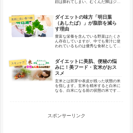
顔は膨れてしまい、むくんだ脚はジー
ンズが履けなくなる、さらには靴ずれ
で足が痛いただでさえ太ったように見
えてしまう上に、むくみは様々な悪影
ダイエットの味方「明日葉
美容に良い食べ物
響を引き起こすのです。一体どうした
（あしたば）」が脂肪を減ら
ら...
す理由
豊富な栄養を含んでいる野菜はたくさ
ん存在していますが、中でも青汁に使
われているものは優秀な食材として知
られています。多くは食物繊維やビタ
ミン、ミネラルが豊富。女性の悩みと
してトップランクに位置する便秘や肌
ダイエットに美肌、便秘の悩
スキンケア
荒れ、貧血、むくみなどに有効な成分
みに！美フード・玄米がおス
が...
スメ
玄米とは胚芽や表皮が残った状態の米
を指します。玄米を精米すると白米に
なる、白米になる前の状態の米です。
白米に比べて全般的に栄養価が高く、
健康志向の高まった現在はヘルシーフ
ードの代表食品として扱われていま
す。特にビタミンやミネラル、食物繊
維と...
スポンサーリンク