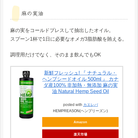
麻の実油
麻の実をコールドプレスして抽出したオイル。
スプーン1杯で1日に必要なオメガ3脂肪酸を賄える。
調理用だけでなく、そのまま飲んでもOK
新鮮フレッシュ! 『 ナチュラル・
ヘンプシードオイル 500ml 』 カナ
ダ産100% 非加熱・無添加 麻の実
油 Natural Hemp Seed Oil
posted with
カエレバ
HEMPREASON(ヘンプリーズン)
Amazon
楽天市場