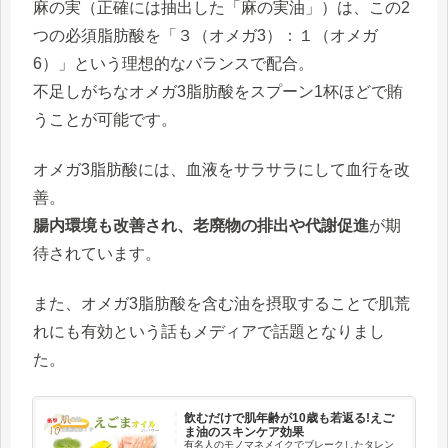
麻の実（正確には抽出した「麻の実油」）は、この2
つの必須脂肪酸を「
３（オメガ3）：１（オメガ
6）
」という理想的なバランスで配合。
不足しがちなオメガ3脂肪酸をスプーン1杯ほどで賄
うことが可能です。
オメガ3脂肪酸には、血液をサラサラにして血行を改
善。
腸内環境も改善され、老廃物の排出や代謝促進
が期
待されています。
また、オメガ3脂肪酸を含む油を摂取することで肌荒
れにも有効という話もメディアで話題となりまし
た。
飲むだけで肌年齢が10歳も若返る!えご
ま油のスキンケア効果
有名人のモノマネメイクでブレークしたタレン