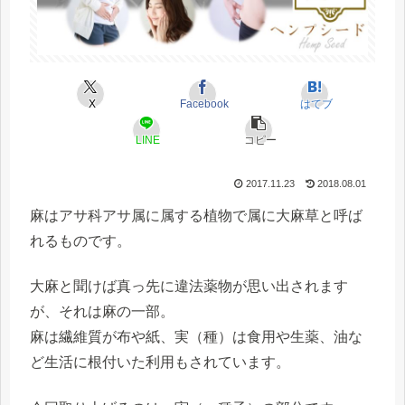
X
Facebook
はてブ
LINE
コピー
2017.11.23
2018.08.01
麻はアサ科アサ属に属する植物で属に大麻草と呼ば
れるものです。
大麻と聞けば真っ先に違法薬物が思い出されます
が、それは麻の一部。
麻は繊維質が布や紙、実（種）は食用や生薬、油な
ど生活に根付いた利用もされています。