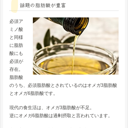
話題の脂肪酸が豊富
必須ア
ミノ酸
と同様
に脂肪
酸にも
必須が
存在。
脂肪酸
のうち、必須脂肪酸とされているのはオメガ3脂肪酸
とオメガ6脂肪酸です。
現代の食生活は、オメガ3脂肪酸が不足。
逆にオメガ6脂肪酸は過剰摂取と言われています。