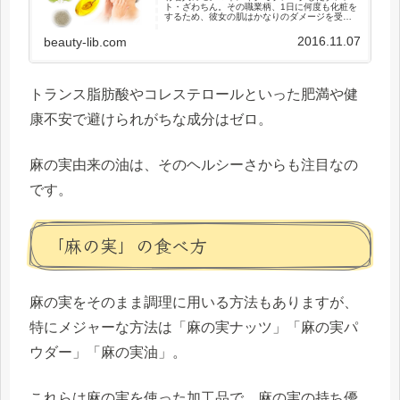
ト・ざわちん。その職業柄、1日に何度も化粧を
するため、彼女の肌はかなりのダメージを受け
ていました。なんと20代前半にして肌年齢が36
歳シミやニキビなどかなりの肌荒れに悩まされ
2016.11.07
beauty-lib.com
ていたそうです。そんなざ...
トランス脂肪酸やコレステロールといった肥満や健
康不安で避けられがちな成分はゼロ。
麻の実由来の油は、そのヘルシーさからも注目なの
です。
「麻の実」の食べ方
麻の実をそのまま調理に用いる方法もありますが、
特にメジャーな方法は「麻の実ナッツ」「麻の実パ
ウダー」「麻の実油」。
これらは麻の実を使った加工品で、麻の実の持ち優