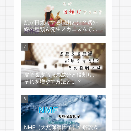
肌が日焼けする理由とは？紫外
線の種類＆発生メカニズムで学
ぶ
皮脂＆皮脂膜の成分と役割り、
それを増やす方法とは？
NMF（天然保湿因子）の解説＆