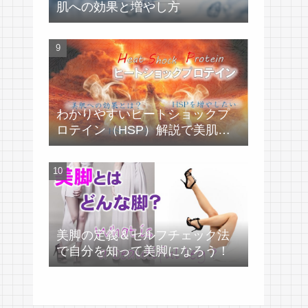
肌への効果と増やし方
わかりやすいヒートショックプ
ロテイン（HSP）解説で美肌づ
くり！
美脚の定義＆セルフチェック法
で自分を知って美脚になろう！