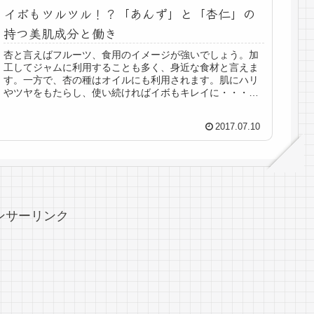
イボもツルツル！？「あんず」と「杏仁」の
持つ美肌成分と働き
杏と言えばフルーツ、食用のイメージが強いでしょう。加
工してジャムに利用することも多く、身近な食材と言えま
す。一方で、杏の種はオイルにも利用されます。肌にハリ
やツヤをもたらし、使い続ければイボもキレイに・・・と
美肌への働きを押し出した製品が多...
2017.07.10
ンサーリンク