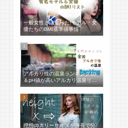
一般女性とは違った!モデル・女
優たちのBMI基準値事情
アルカリ性の温泉ランキング10
＆pH値が高いアルカリ温泉リス
ト
理想のスリーサイズが身長で分