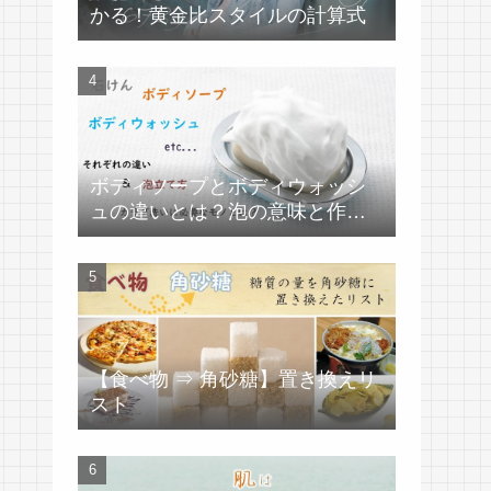
かる！黄金比スタイルの計算式
ボディソープとボディウォッシ
ュの違いとは？泡の意味と作り
方
【食べ物 ⇒ 角砂糖】置き換えリ
スト