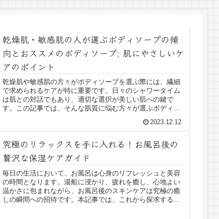
乾燥肌・敏感肌の人が選ぶボディソープの傾
向とおススメのボディソープ: 肌にやさしいケ
アのポイント
乾燥肌や敏感肌の方々がボディソープを選ぶ際には、繊細
で求められるケアが特に重要です。日々のシャワータイム
は肌との対話でもあり、適切な選択が美しい肌への鍵で
す。この記事では、そんな肌質に悩む方々が選ぶボディソ
ープの傾向やおすすめアイテムについ...
2023.12.12
究極のリラックスを手に入れる！お風呂後の
贅沢な保湿ケアガイド
毎日の生活において、お風呂は心身のリフレッシュと美容
の時間となります。湯船に浸かり、疲れを癒し、心地よい
温かさに包まれながら、お風呂後のスキンケアは究極の癒
しの瞬間への招待です。本記事では、これから探求するお
風呂後のケアの世界に足を踏み入れ...