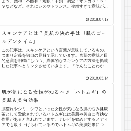
ょう。飽和・不飽和・短鎖・中鎖・調査・オメガ３・６・
９などなど。それにシスやトランス。複雑すぎて意味がわ
からないですね。この記事では、「...
2018.07.17
スキンケアとは？美肌の決め手は「肌のゴー
ルデンタイム」
この記事は、スキンケアという言葉が意味しているもの、
つまり定義を独自の見解で示しています。言葉の意味と目
的意識を明確にしつつ、具体的なスキンケアの方法を掲載
した記事へとリンクさせていきます。『そんなことわかっ
ている！』という内容ばかりかもし...
2018.03.14
肌が気になる女性が知るべき「ハトムギ」の
美肌＆美白効果
肌荒れやシミ、シワといった女性が気になる肌の悩み健康
茶として愛飲されているハトムギには美肌や美白に有効な
作用があると言われています。テレビを始めとするメディ
アでも取り上げられているのでハトムギの美肌効果につい
て聞いたことがある人は多いかもし...