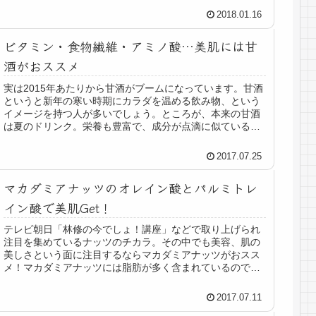
2018.01.16
ビタミン・食物繊維・アミノ酸…美肌には甘
酒がおススメ
実は2015年あたりから甘酒がブームになっています。甘酒
というと新年の寒い時期にカラダを温める飲み物、という
イメージを持つ人が多いでしょう。ところが、本来の甘酒
は夏のドリンク。栄養も豊富で、成分が点滴に似ているこ
とから飲む点滴とも呼ばれる優...
2017.07.25
マカダミアナッツのオレイン酸とパルミトレ
イン酸で美肌Get！
テレビ朝日「林修の今でしょ！講座」などで取り上げられ
注目を集めているナッツのチカラ。その中でも美容、肌の
美しさという面に注目するならマカダミアナッツがおスス
メ！マカダミアナッツには脂肪が多く含まれているのです
が、それらは不飽和脂肪酸と呼ばれ...
2017.07.11