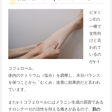
ビタミ
ンEの
一種で
女性向
けと言
われて
いるの
がγ-ト
コフェロール。
体内のナトリウム（塩分）を調整し、水分バランス
を保つ
ことから「むくみ」改善に効果的だと言われ
ています。
またγ-トコフェロールにはメラニン生成の原因である
チロシナーゼの活性を抑える働きがあるので、
肌の