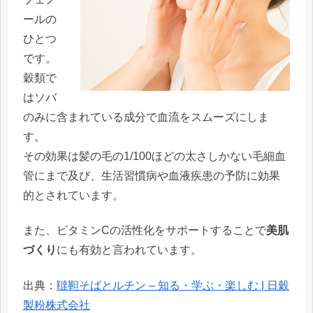
ールの
ひとつ
です。
穀類で
はソバ
のみに含まれている成分で
血流をスムーズ
にしま
す。
その効果は髪の毛の1/100ほどの太さしかない毛細血
管にまで及び、生活習慣病や血液疾患の予防に効果
的とされています。
また、ビタミンCの活性化をサポートすることで
美肌
づくり
にも有効と言われています。
出典：
韃靼そばとルチン – 知る・学ぶ・楽しむ | 日穀
製粉株式会社