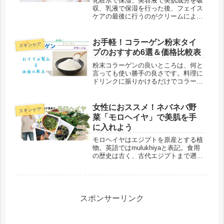
化粧水で保湿、美容液で美肌成分を吸
収、乳液で保湿を行った後、フェイス
ケアの最後に行うのがクリームによる
仕上げです。ケアした肌の水分や美容
成分は乳液だけでなくクリームでフタ
をしてあげると効果的。特に乾燥が厳
お手軽！コラーゲン粉末タイ
スキンケア
しい冬の時期は、しっかりとクリーム
プのおすすめ6選＆価格比較表
で...
粉末コラーゲンの良いところは、何と
言っても使い勝手の良さです。料理に
ドリンクに振りかけるだけでコラーゲ
ンが摂取できるお手軽感、ゼリーのよ
うなゼラチン質のお菓子づくりにも使
える！？この記事では粉末コラーゲン
女性におススメ！ネバネバ野
スキンケア
の中でも特にインターネット通販で人
菜「モロヘイヤ」で美肌を手
気...
に入れよう
モロヘイヤはエジプトを原産とする植
物。英語ではmulukhiyaと表記。食用
の歴史は古く、古代エジプトまで遡る
とも言われています。栄養価がとても
高く、健康や美容にも有効な成分が豊
富。『古代エジプトの王様がモロヘイ
ヤのスープを飲んで病を治した...
スポンサーリンク