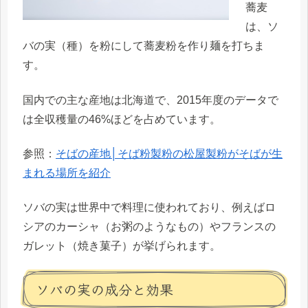
蕎麦
は、ソ
バの実（種）を粉にして蕎麦粉を作り麺を打ちま
す。
国内での主な産地は北海道で、2015年度のデータで
は全収穫量の46%ほどを占めています。
参照：
そばの産地│そば粉製粉の松屋製粉がそばが生
まれる場所を紹介
ソバの実は世界中で料理に使われており、例えばロ
シアのカーシャ（お粥のようなもの）やフランスの
ガレット（焼き菓子）が挙げられます。
ソバの実の成分と効果