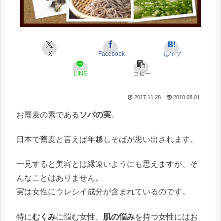
X
Facebook
はてブ
LINE
コピー
2017.11.28
2018.08.01
お蕎麦の素である
ソバの実
。
日本で蕎麦と言えば年越しそばが思い出されます。
一見すると美容とは縁遠いようにも思えますが、そ
んなことはありません。
実は女性にウレシイ成分が含まれているのです。
特に
むくみ
に悩む女性、
肌の悩み
を持つ女性にはお