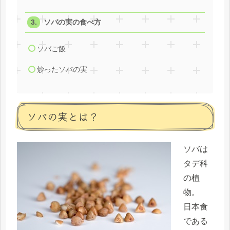
ソバの実の食べ方
ソバご飯
炒ったソバの実
ソバの実とは？
ソバは
タデ科
の植
物。
日本食
である