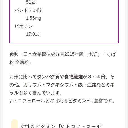
51㎍
パントテン酸
1.56mg
ピオチン
17.0㎍
参照：日本食品標準成分表2015年版（七訂）「そば
粉 全層粉」
お米に比べて
タンパク質や食物繊維が３～４倍、そ
の他、カリウム・マグネシウム・鉄・亜鉛などミネ
ラル
も多く含んでいます。
γ-トコフェロールと呼ばれる
ビタミンE
も豊富です。
女性のビタミン「γ-トコフェロール」