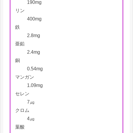
190mg
リン
400mg
鉄
2.8mg
亜鉛
2.4mg
銅
0.54mg
マンガン
1.09mg
セレン
7㎍
クロム
4㎍
葉酸