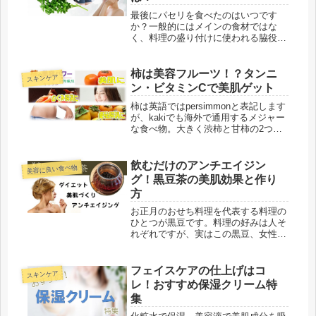
最後にパセリを食べたのはいつです
か？一般的にはメインの食材ではな
く、料理の盛り付けに使われる脇役の
代表野菜。そのため、食べられること
なく廃棄されることも多い哀しい宿命
を背負った野菜と言えるかもしれませ
柿は美容フルーツ！？タンニ
スキンケア
ん。しかし、実はビタミンやミネラ
ン・ビタミンCで美肌ゲット
ル、食物...
柿は英語ではpersimmonと表記します
が、kakiでも海外で通用するメジャー
な食べ物。大きく渋柿と甘柿の2つに
分けることができます。渋柿は渋みが
とても強くそのまま食べることは難し
いので、炭酸やアルコールで渋抜きを
飲むだけのアンチエイジン
美容に良い食べ物
おこなったり、乾燥させて...
グ！黒豆茶の美肌効果と作り
方
お正月のおせち料理を代表する料理の
ひとつが黒豆です。料理の好みは人そ
れぞれですが、実はこの黒豆、女性の
強い味方です。黒豆の持つ成分と効果
を見れば多くの女性が興味を持つこと
は間違いないでしょう。テレビなどの
フェイスケアの仕上げはコ
スキンケア
メディアで紹介される際に最も多い例
レ！おすすめ保湿クリーム特
が...
集