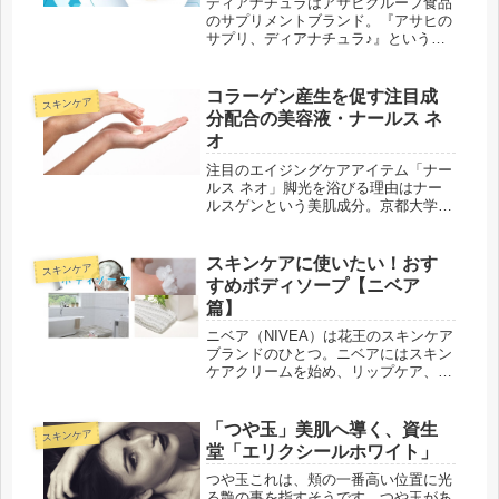
ディアナチュラはアサヒグループ食品
のサプリメントブランド。『アサヒの
サプリ、ディアナチュラ♪』というCM
フレーズは耳に残っている人も多いは
ず。特徴的なのは1つの製品で様々な
栄養素をカバーできるオールインワン
コラーゲン産生を促す注目成
スキンケア
タイプの充実ぶり。ビタミン・ミネ
分配合の美容液・ナールス ネ
ラ...
オ
注目のエイジングケアアイテム「ナー
ルス ネオ」脚光を浴びる理由はナー
ルスゲンという美肌成分。京都大学化
学研究所と大阪市立大学の共同研究で
解明された画期的なものです。ナール
スゲンを配合した美容液「ナールス
スキンケアに使いたい！おす
スキンケア
ネオ」はどのような効果が期待できる
すめボディソープ【ニベア
の...
篇】
ニベア（NIVEA）は花王のスキンケア
ブランドのひとつ。ニベアにはスキン
ケアクリームを始め、リップケア、日
焼け止め、洗顔クリーム、ボディソー
プと一通りのスキンケアアイテムが揃
っています。ニベアのボディソープ
「つや玉」美肌へ導く、資生
スキンケア
は、ニベアクリームの保湿成分が含
堂「エリクシールホワイト」
ま...
つや玉これは、頬の一番高い位置に光
る艶の事を指すそうです。つや玉があ