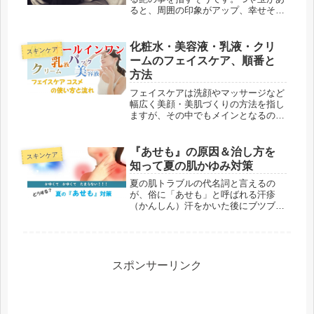
ると、周囲の印象がアップ、幸せそう
に見えて褒めたくなるという調査結果
もあります。このつや玉を作るのが資
生堂のブランド「エリクシールシ」。
化粧水・美容液・乳液・クリ
スキンケア
製品の種類が豊富で、その中には美白
ームのフェイスケア、順番と
ケ...
方法
フェイスケアは洗顔やマッサージなど
幅広く美顔・美肌づくりの方法を指し
ますが、その中でもメインとなるのが
美容液や化粧水、乳液などを使ったも
のです。『美容成分を肌に吸収させ
る』『肌を保湿する』『乾燥しないよ
『あせも』の原因＆治し方を
スキンケア
うにガードする』『肌の奥の汚れをご
知って夏の肌かゆみ対策
っそ...
夏の肌トラブルの代名詞と言えるの
が、俗に「あせも」と呼ばれる汗疹
（かんしん）汗をかいた後にブツブツ
が出来て痒くなったというのは誰でも
経験しているはずです。あせもが厄介
なのは「かゆみ」があるということか
ゆみはかゆい ⇒ 肌をかく ⇒ 肌
があれ...
スポンサーリンク