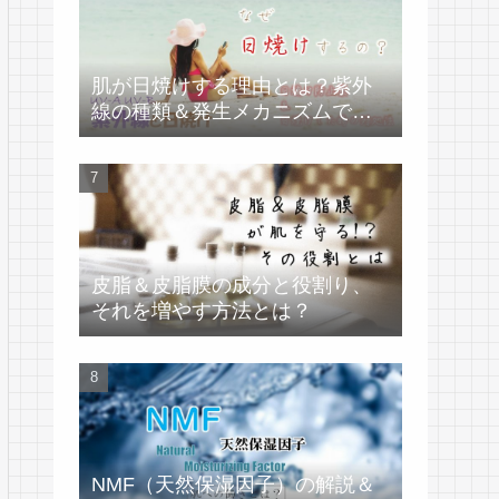
肌が日焼けする理由とは？紫外
線の種類＆発生メカニズムで学
ぶ
皮脂＆皮脂膜の成分と役割り、
それを増やす方法とは？
NMF（天然保湿因子）の解説＆