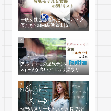
一般女性とは違った!モデル・女
優たちのBMI基準値事情
アルカリ性の温泉ランキング10
＆pH値が高いアルカリ温泉リス
ト
理想のスリーサイズが身長で分