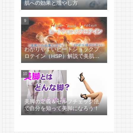
肌への効果と増やし方
わかりやすいヒートショックプ
ロテイン（HSP）解説で美肌づ
くり！
美脚の定義＆セルフチェック法
で自分を知って美脚になろう！