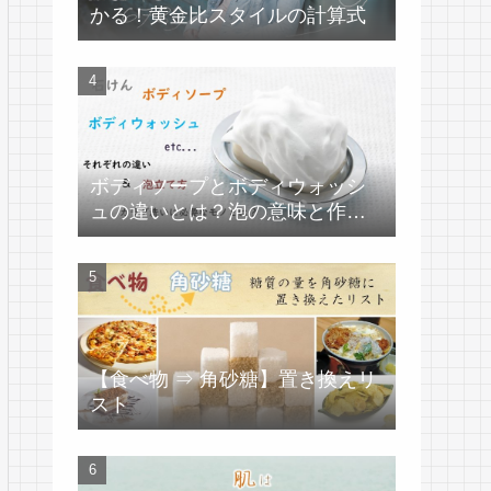
かる！黄金比スタイルの計算式
ボディソープとボディウォッシ
ュの違いとは？泡の意味と作り
方
【食べ物 ⇒ 角砂糖】置き換えリ
スト