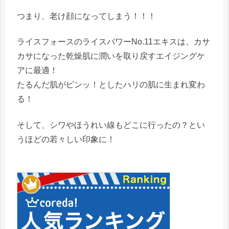
つまり、老け顔になってしまう！！！
ライスフォースの
ライスパワーNo.11エキス
は、カサ
カサになった乾燥肌に潤いを取り戻す
エイジングケ
ア
に最適！
たるんだ肌
がピンッ！とした
ハリの肌に
生まれ変わ
る！
そして、シ
ワやほうれい線もどこに行ったの？
とい
うほどの若々しい印象に！