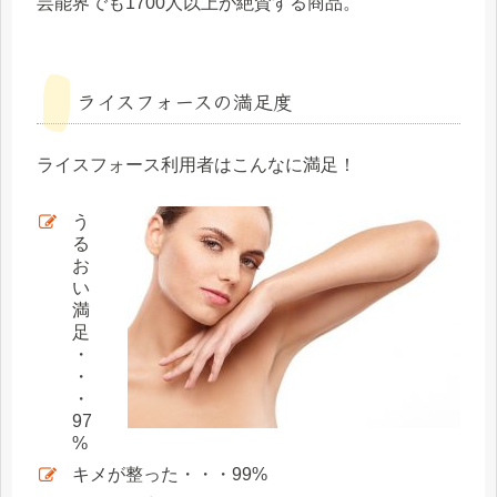
芸能界でも
1700人
以上が絶賛する商品。
ライスフォースの満足度
ライスフォース利用者はこんなに満足！
う
る
お
い
満
足
・
・
・
97
%
キメが整った・・・99%