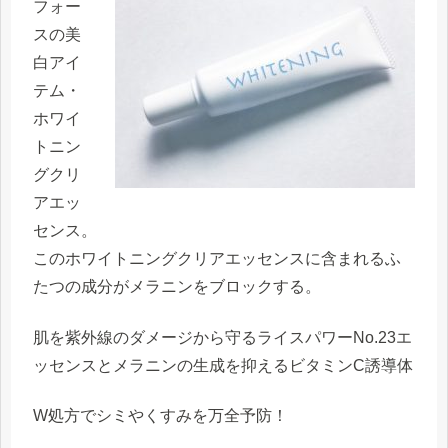
フォー
スの美
白アイ
テム・
ホワイ
トニン
グクリ
アエッ
センス。
このホワイトニングクリアエッセンスに含まれる
ふ
たつの成分がメラニンをブロック
する。
肌を紫外線のダメージから守る
ライスパワーNo.23エ
ッセンス
とメラニンの生成を抑える
ビタミンC誘導体
W処方でシミやくすみを万全予防！