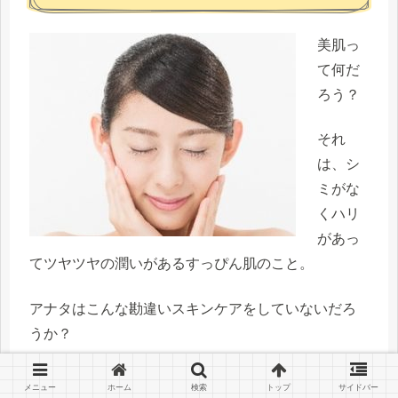
美肌っ
て何だ
ろう？
それ
は、
シ
ミがな
くハリ
があっ
てツヤツヤの潤いがあるすっぴん肌
のこと。
アナタはこんな勘違いスキンケアをしていないだろ
うか？
美白コスメは夏しか使わない
メニュー
ホーム
検索
トップ
サイドバー