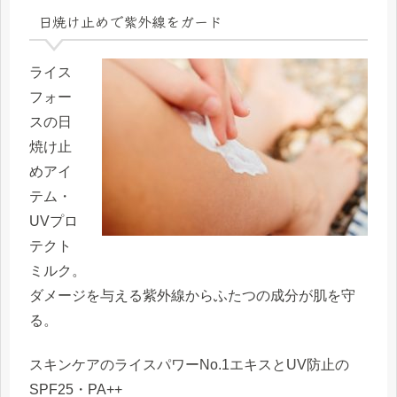
日焼け止めで紫外線をガード
ライス
フォー
スの日
焼け止
めアイ
テム・
UVプロ
テクト
ミルク。
ダメージを与える紫外線から
ふたつの成分が肌を守
る
。
スキンケアの
ライスパワーNo.1エキス
と
UV防止の
SPF25・PA++