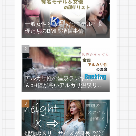
一般女性とは違った!モデル・女
優たちのBMI基準値事情
アルカリ性の温泉ランキング10
＆pH値が高いアルカリ温泉リス
ト
理想のスリーサイズが身長で分