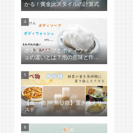
かる！黄金比スタイルの計算式
ボディソープとボディウォッシ
ュの違いとは？泡の意味と作り
方
【食べ物 ⇒ 角砂糖】置き換えリ
スト