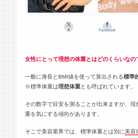
X
Facebook
女性にとって理想の体重とはどのくらいなの
一般に身長とBMI値を使って算出される
標準
※標準体重は
理想体重
とも呼ばれています。
その数字で目安を測ることが出来ますが、現
重を気にする傾向があります。
そこで美容業界では、標準体重とは別に
美容