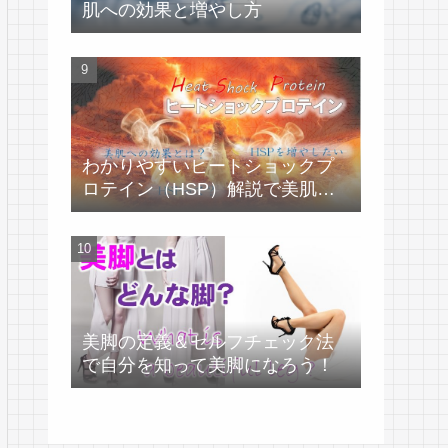
肌への効果と増やし方
わかりやすいヒートショックプ
ロテイン（HSP）解説で美肌づ
くり！
美脚の定義＆セルフチェック法
で自分を知って美脚になろう！