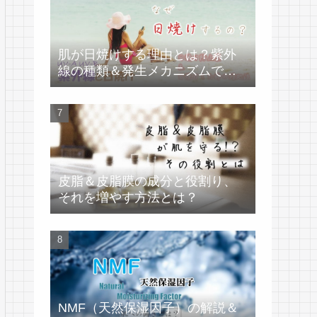
肌が日焼けする理由とは？紫外
線の種類＆発生メカニズムで学
ぶ
皮脂＆皮脂膜の成分と役割り、
それを増やす方法とは？
NMF（天然保湿因子）の解説＆