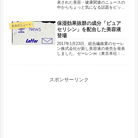
表された美容・健康関連のニュースの
中からちょっと気になる話題をピック
アップしてお届けします。ちょっと気
になるニュースは、公開された情報を
深く掘り下げず、ポイントを搾ってご
保湿効果抜群の成分「ピュア
美容のニュース
紹介することを目的としていま...
セリシン」を配合した美容液
登場
2017年1月23日、総合繊維業のセーレ
ン株式会社が新し美容液の発売を発表
しました。セーレン㈱（東京本社：港
区南青山 福井本社：福井市毛矢／代
表取締役会長：川田達男）メディカル
資材販売部は、繭に含まれる天然美肌
成分セリシンから、効果が高い分...
スポンサーリンク