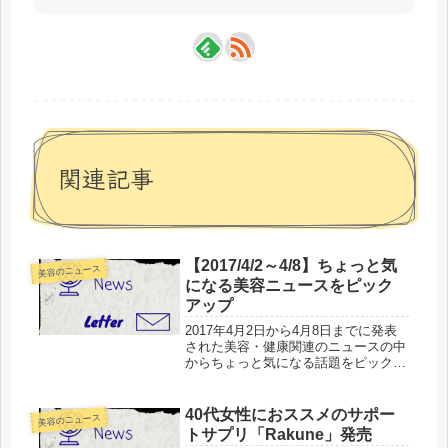
関連記事
【2017/4/2～4/8】ちょっと気
美容のニュース
になる美容ニュースをピック
アップ
2017年4月2日から4月8日までに発表
された美容・健康関連のニュースの中
からちょっと気になる話題をピックア
ップしてお届けします。新年度、春に
入り機能性表示食品や高齢女性向けの
アイテムが増えているようです。ま
40代女性におススメのサポー
美容のニュース
た、リゾート施設でも美容をテーマ...
トサプリ「Rakune」発売