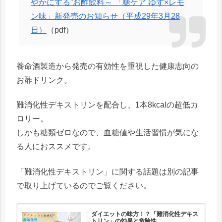
やかにする”お酢飲料～ 「糖ケア ゆず×レモ
ン味」新発売のお知らせ（平成29年3月28
日）
（pdf）
養命酒製造から発売の有効性を重視した健康志向の
お酢ドリンク。
難消化性デキストリンを配合し、1本8kcalの超低カ
ロリー。
しかも糖類ゼロなので、血糖値や生活習慣が気にな
る人におススメです。
「難消化性デキストリン」に関する話題は別の記事
で取り上げているのでご覧ください。
ダイエットの味方！？「難消化性デキス
トリン」の効果と危険性