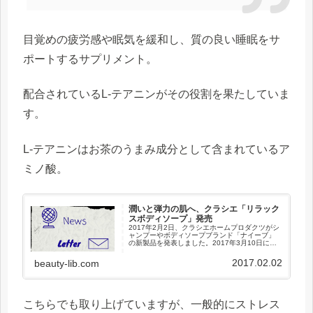
目覚めの疲労感や眠気を緩和し、質の良い睡眠をサ
ポートするサプリメント。
配合されているL-テアニンがその役割を果たしていま
す。
L-テアニンはお茶のうまみ成分として含まれているア
ミノ酸。
潤いと弾力の肌へ、クラシエ「リラック
スボディソープ」発売
2017年2月2日、クラシエホームプロダクツがシ
ャンプーやボディソープブランド「ナイーブ」
の新製品を発表しました。2017年3月10日に発
売されるのは「ナイーブ リラックスボディソ
ープ」働き盛りの30代女性を中心に、バスタイ
2017.02.02
beauty-lib.com
ムはリラックスし...
こちらでも取り上げていますが、一般的にストレス