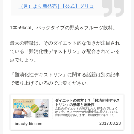
（月）より新発売 | 【公式】グリコ
1本59kcal、パックタイプの野菜＆フルーツ飲料。
最大の特徴は、そのダイエット的な働きが注目され
ている「難消化性デキストリン」が配合されている
点でしょう。
「難消化性デキストリン」に関する話題は別の記事
で取り上げているのでご覧ください。
ダイエットの味方！？「難消化性デキス
トリン」の効果と危険性
女性のダイエットの味方になり得るのでしょう
か？今、各メーカーが健康食品に投入している
注目の物質があります。難消化性デキストリン
脂肪や糖の吸収を穏やかにし、お腹を整え、カ
ラダの余計な脂肪も減っていく・・・と言われ
2017.03.23
beauty-lib.com
ており、近年注目を浴びています...