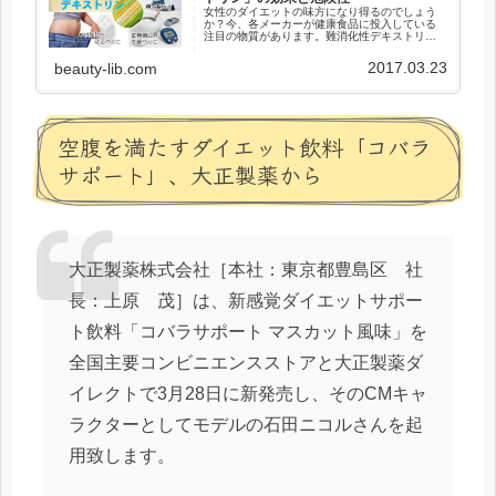
女性のダイエットの味方になり得るのでしょう
か？今、各メーカーが健康食品に投入している
注目の物質があります。難消化性デキストリン
脂肪や糖の吸収を穏やかにし、お腹を整え、カ
ラダの余計な脂肪も減っていく・・・と言われ
2017.03.23
beauty-lib.com
ており、近年注目を浴びています...
空腹を満たすダイエット飲料「コバラ
サポート」、大正製薬から
大正製薬株式会社［本社：東京都豊島区 社
長：上原 茂］は、新感覚ダイエットサポー
ト飲料「コバラサポート マスカット風味」を
全国主要コンビニエンスストアと大正製薬ダ
イレクトで3月28日に新発売し、そのCMキャ
ラクターとしてモデルの石田ニコルさんを起
用致します。