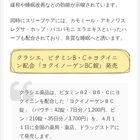
緩和や睡眠改善などの効能が示唆されています。
同時にスリープケアには、カモミール・アキノワス
レグサ・ホップ・バコパモニ エラエキスといったハ
ーブも配合されており、良質な睡眠へと誘います。
クラシエ、ビタミンB・C＋ヨクイニ
ン配合「ヨクイノーゲンBC錠」発売
クラシエ薬品は、ビタミンＢ2・Ｂ6・Ｃにヨ
クイニンを配合した「ヨクイノーゲンＢＣ
錠」（パウチ：42錠・7日分／1,200円、ビ
ン：210錠・35日分／3,700円）を、４月１
１日に全国の薬局・薬店、ドラッグストアに
て発売します。