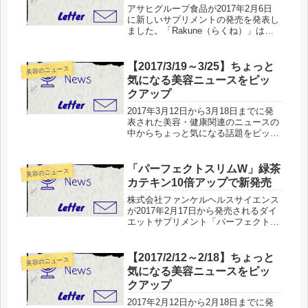
アサヒグループ食品が2017年2月6日
に新しいサプリメントの発売を発表し
ました。「Rakune（らくね）」は加
齢による女性の変化にアプローチ、生
活における悩みをサポート。大豆イソ
フラボンやエクオール、プラセンタな
【2017/3/19～3/25】ちょっと
美容のニュース
ど女性に嬉しい美容成分を配合...
気になる美容ニュースをピッ
クアップ
2017年3月12日から3月18日までに発
表された美容・健康関連のニュースの
中からちょっと気になる話題をピック
アップしてお届けします。今週も各企
業から健康志向を重視した製品が登
場。さらに女性を意識した健康＋美容
「パーフェクトスリムW」緑茶
美容のニュース
の概念が強くなっている傾向が確...
カテキン10倍アップで新発売
株式会社ファンケルヘルスサイエンス
が2017年2月17日から発売されるダイ
エットサプリメント「パーフェクトス
リム」の新製品が発表されました。株
式会社ファンケルヘルスサイエンスは
2 月 17 日（金）から、ダイエットサ
【2017/2/12～2/18】ちょっと
美容のニュース
プリメント「パーフェク...
気になる美容ニュースをピッ
クアップ
2017年2月12日から2月18日までに発