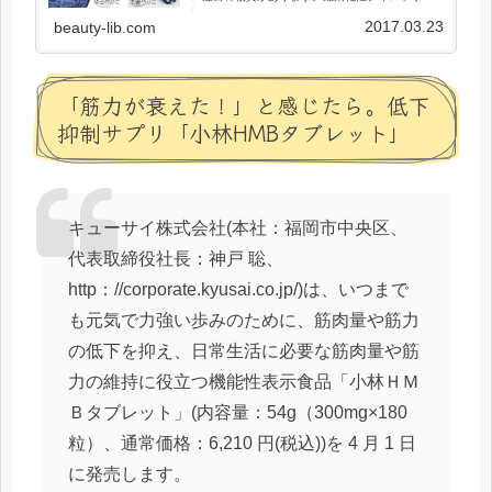
脂肪や糖の吸収を穏やかにし、お腹を整え、カ
ラダの余計な脂肪も減っていく・・・と言われ
2017.03.23
beauty-lib.com
ており、近年注目を浴びています...
「筋力が衰えた！」と感じたら。低下
抑制サプリ「小林HMBタブレット」
キューサイ株式会社(本社：福岡市中央区、
代表取締役社長：神戸 聡、
http：//corporate.kyusai.co.jp/)は、いつまで
も元気で力強い歩みのために、筋肉量や筋力
の低下を抑え、日常生活に必要な筋肉量や筋
力の維持に役立つ機能性表示食品「小林ＨＭ
Ｂタブレット」(内容量：54g（300mg×180
粒）、通常価格：6,210 円(税込))を 4 月 1 日
に発売します。