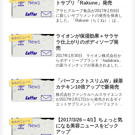
紹介することを目的としていま...
トサプリ「Rakune」発売
アサヒグループ食品が2017年2月6日
に新しいサプリメントの発売を発表し
ました。「Rakune（らくね）」は加
齢による女性の変化にアプローチ、生
活における悩みをサポート。大豆イソ
フラボンやエクオール、プラセンタな
ライオンが保湿効果＋サラサ
美容のニュース
ど女性に嬉しい美容成分を配合...
ラ仕上がりのボディソープ発
売
2017年1月30日、ライオン株式会社か
らボディソープブランド「hadakara」
の新ラインナップが発表されました。
ライオン株式会社（代表取締役社長・
濱 逸夫）は、日本初※１の吸着保湿
処方で保湿成分が洗い流されない※２
「パーフェクトスリムW」緑茶
美容のニュース
ボディソープ『ｈａｄａ...
カテキン10倍アップで新発売
株式会社ファンケルヘルスサイエンス
が2017年2月17日から発売されるダイ
エットサプリメント「パーフェクトス
リム」の新製品が発表されました。株
式会社ファンケルヘルスサイエンスは
2 月 17 日（金）から、ダイエットサ
【2017/3/26～4/1】ちょっと気
美容のニュース
プリメント「パーフェク...
になる美容ニュースをピック
アップ