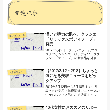
関連記事
潤いと弾力の肌へ、クラシエ
美容のニュース
「リラックスボディソープ」
発売
2017年2月2日、クラシエホームプロ
ダクツがシャンプーやボディソープブ
ランド「ナイーブ」の新製品を発表し
ました。2017年3月10日に発売される
のは「ナイーブ リラックスボディソ
ープ」働き盛りの30代女性を中心に、
【2017/2/12～2/18】ちょっと
美容のニュース
バスタイムはリラックスし...
気になる美容ニュースをピッ
クアップ
2017年2月12日から2月18日までに発
表された美容・健康関連のニュースの
中からちょっと気になる話題をピック
アップしてお届けします。ちょっと気
になるニュースは、公開された情報を
深く掘り下げず、ポイントを搾ってご
40代女性におススメのサポー
美容のニュース