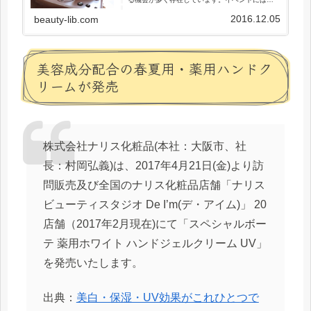
味しい食べ物を用意することが多く、体重が気
になる人やダイエット中の人にとっては誘惑が
2016.12.05
beauty-lib.com
多いシーンとも言えるでしょう。...
美容成分配合の春夏用・薬用ハンドク
リームが発売
株式会社ナリス化粧品(本社：大阪市、社
長：村岡弘義)は、2017年4月21日(金)より訪
問販売及び全国のナリス化粧品店舗「ナリス
ビューティスタジオ De I’m(デ・アイム)」 20
店舗（2017年2月現在)にて「スペシャルボー
テ 薬用ホワイト ハンドジェルクリーム UV」
を発売いたします。
出典：
美白・保湿・UV効果がこれひとつで