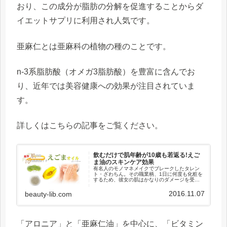
おり、この成分が脂肪の分解を促進することからダ
イエットサプリに利用され人気です。
亜麻仁とは亜麻科の植物の種のことです。
n-3系脂肪酸（オメガ3脂肪酸）を豊富に含んでお
り、近年では美容健康への効果が注目されていま
す。
詳しくはこちらの記事をご覧ください。
飲むだけで肌年齢が10歳も若返る!えご
ま油のスキンケア効果
有名人のモノマネメイクでブレークしたタレン
ト・ざわちん。その職業柄、1日に何度も化粧を
するため、彼女の肌はかなりのダメージを受け
ていました。なんと20代前半にして肌年齢が36
歳シミやニキビなどかなりの肌荒れに悩まされ
2016.11.07
beauty-lib.com
ていたそうです。そんなざ...
「アロニア」と「亜麻仁油」を中心に、「ビタミン