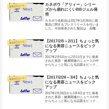
配合したサプリ・健康飲料が多数発表
カネボウ「アリィー」シリー
美容のニュース
されています。世間の健康志向...
ズから崩れにくいBBジェル発
売
カネボウ化粧品は2017年1月26日に新
製品に関するプレスリリースを行いま
した。今回発表された製品は、高機能
サンスクリーンブランド「ALLIE（ア
リィー）」のBBジェル「アリィー エ
クストラUVジェル（ミネラルBB）」
【2017/2/5～2/11】ちょっと気
美容のニュース
「絶対焼かない人にAL...
になる美容ニュースをピック
アップ
2017年2月5日から2月11日までに発表
された美容・健康関連のニュースの中
からちょっと気になる話題をピックア
ップしてお届けします。ちょっと気に
なるニュースは、公開された情報を深
く掘り下げず、ポイントを搾ってご紹
【2017/2/26～3/4】ちょっと気
美容のニュース
介することを目的としています...
になる美容ニュースをピック
アップ
2017年2月26日から3月4日までに発表
された美容・健康関連のニュースの中
からちょっと気になる話題をピックア
ップしてお届けします。春に向けた新
製品のニュースは先週までに登場しき