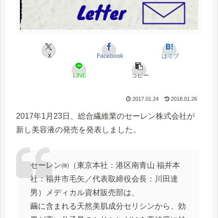
X
Facebook
はてブ
LINE
コピー
2017.01.24
2018.01.26
2017年1月23日、総合繊維業のセーレン株式会社が
新し美容液の発売を発表しました。
セーレン㈱（東京本社：港区南青山 福井本
社：福井市毛矢／代表取締役会長：川田達
男）メディカル資材販売部は、
繭に含まれる天然美肌成分セリシンから、効