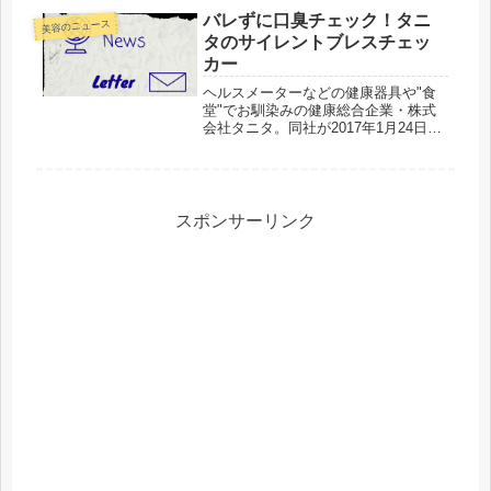
った印象。全体的に美容関連の話題は
バレずに口臭チェック！タニ
美容のニュース
大人しいのかも！？新しいニュ...
タのサイレントブレスチェッ
カー
ヘルスメーターなどの健康器具や"食
堂"でお馴染みの健康総合企業・株式
会社タニタ。同社が2017年1月24日に
待望の新商品を発表しました。以下、
タニタのプレスリリースの抜粋です。
健康総合企業の株式会社タニタ（東京
都板橋区前野町1-14-2、社...
スポンサーリンク