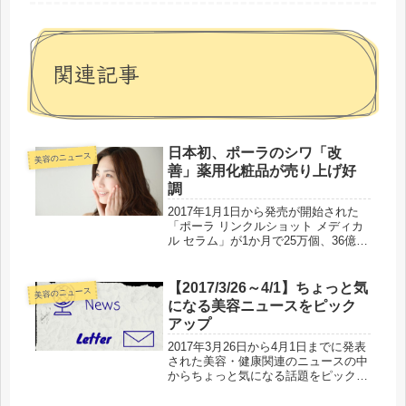
関連記事
日本初、ポーラのシワ「改
美容のニュース
善」薬用化粧品が売り上げ好
調
2017年1月1日から発売が開始された
「ポーラ リンクルショット メディカ
ル セラム」が1か月で25万個、36億円
の販売実績を発表しました。ポーラ・
オルビスグループの株式会社ポーラ
(本社：東京都品川区、社長：横手喜
【2017/3/26～4/1】ちょっと気
美容のニュース
一)は、2017 年1 月...
になる美容ニュースをピック
アップ
2017年3月26日から4月1日までに発表
された美容・健康関連のニュースの中
からちょっと気になる話題をピックア
ップしてお届けします。今週も健康や
美容に有効性が確認されている成分を