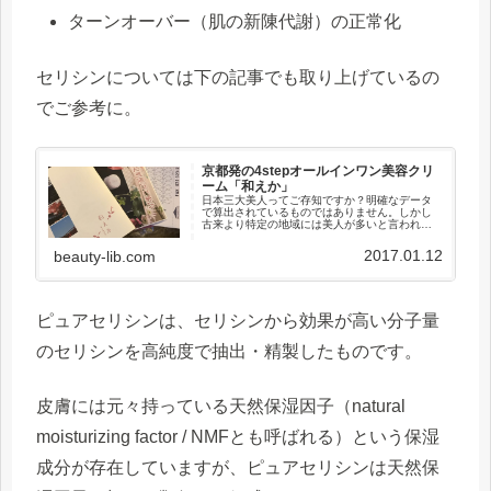
ターンオーバー（肌の新陳代謝）の正常化
セリシンについては下の記事でも取り上げているの
でご参考に。
京都発の4stepオールインワン美容クリ
ーム「和えか」
日本三大美人ってご存知ですか？明確なデータ
で算出されているものではありません。しかし
古来より特定の地域には美人が多いと言われて
おり、特に国内の3つの地域にその傾向が強いと
されているものが日本三大美人です。「秋田美
2017.01.12
beauty-lib.com
人」「博多美人」「京美人」今...
ピュアセリシンは、セリシンから効果が高い分子量
のセリシンを高純度で抽出・精製したものです。
皮膚には元々持っている天然保湿因子（natural
moisturizing factor / NMFとも呼ばれる）という保湿
成分が存在していますが、ピュアセリシンは天然保