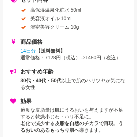
セット内容
高保湿温泉化粧水 50ml
美容液オイル 10ml
濃密美容クリーム 10g
商品価格
14日分
【送料無料】
通常価格：7128円（税込）⇒
1480円
（税込）
おすすめ年齢
30代・40代・50代
以上で肌のハリツヤが気にな
る女性
効果
適度な皮脂量は肌にうるおいを与えますが不足
すると乾燥小じわ・ハリ不足に。
老化で減少する
皮脂を自然のチカラで再現、う
るおいのあるもっちり肌へ
導きます。