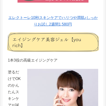
エレクトーレ10秒スキンケアでハリつや潤肌♪しっか
りお試し2週間1,580円
エイジングケア美容ジェル【you
rich】
1本3役の高級エイジングケア
塗るだ
けでOK
のかん
たんス
キンケ
アが誕