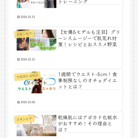
トレーニング
2016.10.13
【女優&モデルも注目】グリ
スキンケア
ーンスムージーで肌荒れ対
策！レシピとおススメ野菜
2016.10.12
1週間でウエスト-8cm！食
ウエストダウン
事制限なしのオチョダイエ
ットとは？
2016.10.09
乾燥肌にはアボカド化粧水
スキンケア
がおすすめ！その理由と
は？