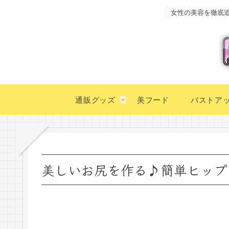
女性の美容を徹底
通販グッズ
美フード
バストア
美しいお尻を作る♪簡単ヒップ