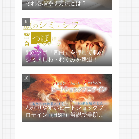
それを増やす方法とは？
顔のツボ「四白」を押して肌の
シミ・しわ・むくみを撃退！
わかりやすいヒートショックプ
ロテイン（HSP）解説で美肌づ
くり！