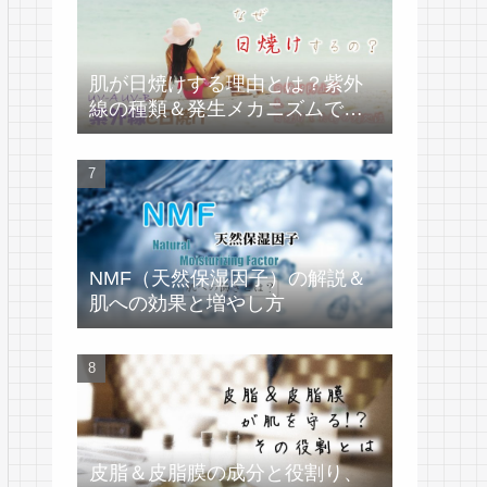
肌が日焼けする理由とは？紫外
線の種類＆発生メカニズムで学
ぶ
NMF（天然保湿因子）の解説＆
肌への効果と増やし方
皮脂＆皮脂膜の成分と役割り、