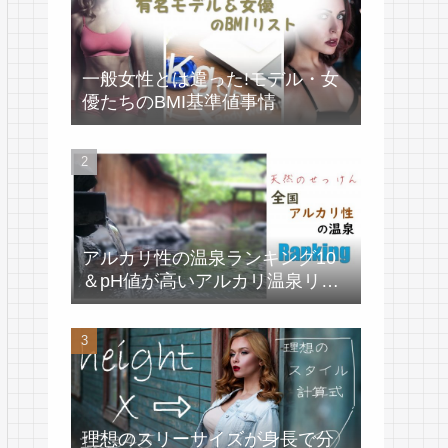
一般女性とは違った!モデル・女
優たちのBMI基準値事情
アルカリ性の温泉ランキング10
＆pH値が高いアルカリ温泉リス
ト
理想のスリーサイズが身長で分