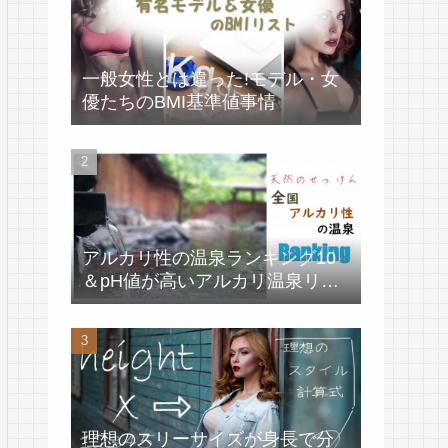
一般女性とは違った!モデル・女
優たちのBMI基準値事情
アルカリ性の温泉ランキング10
＆pH値が高いアルカリ温泉リス
ト
理想のスリーサイズが身長で分