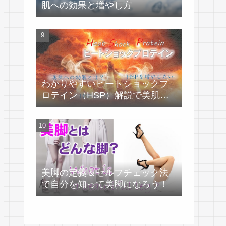
肌への効果と増やし方
わかりやすいヒートショックプ
ロテイン（HSP）解説で美肌づ
くり！
美脚の定義＆セルフチェック法
で自分を知って美脚になろう！