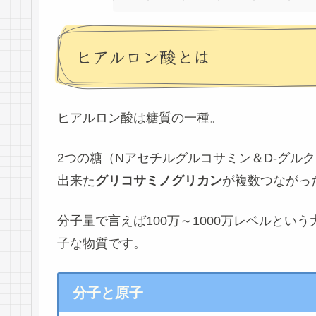
ヒアルロン酸とは
ヒアルロン酸は
糖質
の一種。
2つの糖（Nアセチルグルコサミン＆D-グル
出来た
グリコサミノグリカン
が複数つながっ
分子量で言えば100万～1000万レベルとい
子な物質です。
分子と原子