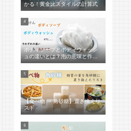
かる！黄金比スタイルの計算式
ボディソープとボディウォッシ
ュの違いとは？泡の意味と作り
方
【食べ物 ⇒ 角砂糖】置き換えリ
スト