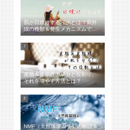
肌が日焼けする理由とは？紫外
線の種類＆発生メカニズムで学
ぶ
皮脂＆皮脂膜の成分と役割り、
それを増やす方法とは？
NMF（天然保湿因子）の解説＆