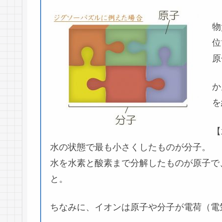
物
位
原
か
を
【
水の状態で最も小さくしたものが分子。
水を水素と酸素まで分解したものが原子で
と。
ちなみに、イオンは原子や分子が電荷（電