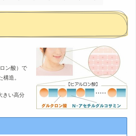
クロン酸）で
た構造。
う大きい高分