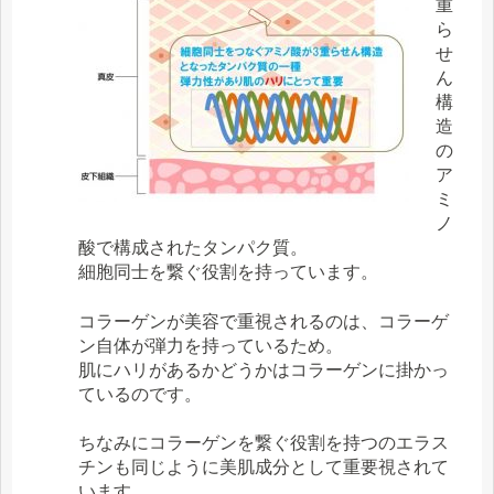
重
ら
せ
ん
構
造
の
ア
ミ
ノ
酸で構成されたタンパク質。
細胞同士を繋ぐ役割を持っています。
コラーゲンが美容で重視されるのは、コラーゲ
ン自体が弾力を持っているため。
肌にハリがあるかどうかはコラーゲンに掛かっ
ているのです。
ちなみにコラーゲンを繋ぐ役割を持つのエラス
チンも同じように美肌成分として重要視されて
います。