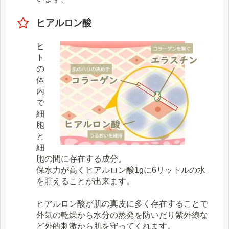
ヒアルロン酸
ヒ
ト
の
体
内
で
細
胞
と
細
胞の間に存在する成分。
保水力が高くヒアルロン酸1gに6リットルの水
を貯えることが出来ます。
ヒアルロン酸が肌の真皮に多く存在することで
外気の乾燥から水分の蒸発を防いだり紫外線な
ど外的刺激から肌を守ってくれます。