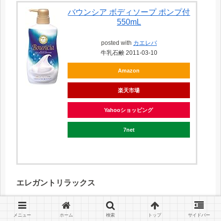
バウンシア ボディソープ ポンプ付
550mL
posted with
カエレバ
牛乳石鹸 2011-03-10
Amazon
楽天市場
Yahooショッピング
7net
エレガントリラックス
バウンシアボディソープ エレガン
メニュー
ホーム
検索
トップ
サイドバー