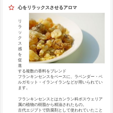
心をリラックスさせるアロマ
リ
ラ
ッ
ク
ス
感
を
促
進
する複数の香料をブレンド
フランキンセンスをベースに、ラベンダー・ベ
ルガモット・イランイランなどが用いられてい
ます。
フランキンセンスとはカンラン科ボスウェリア
属の植物の樹脂から精油されたもの。
古代エジプトで防腐剤として使われていたこと