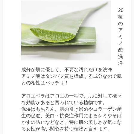
20
種
の
ア
ミ
ノ
酸
洗
浄
成分が肌に優しく、不要な汚れだけを洗浄
アミノ酸はタンパク質を構成する成分なので肌
との相性はバッチリ！
アロエベラはアロエの一種で、肌に対して様々
な効能があると言われている植物です。
保湿はもちろん、肌の引き締めやコラーゲン産
生の促進、美白・抗炎症作用によるシミやそば
かすの防止などなど、特に肌の美しさが気にな
る女性が高い関心を持つ植物と言えます。