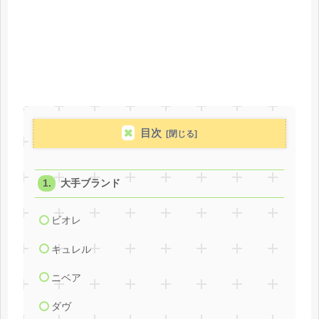
目次
大手ブランド
ビオレ
キュレル
ニベア
ダヴ