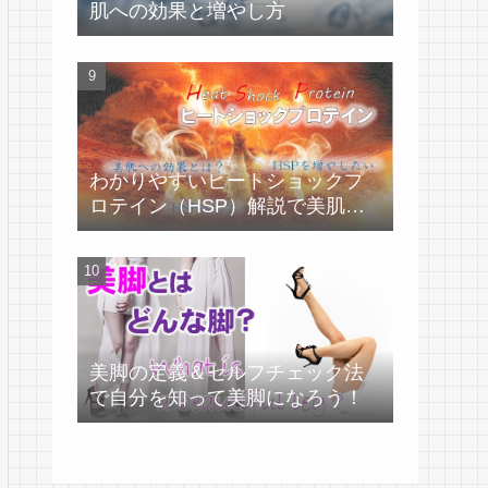
肌への効果と増やし方
わかりやすいヒートショックプ
ロテイン（HSP）解説で美肌づ
くり！
美脚の定義＆セルフチェック法
で自分を知って美脚になろう！