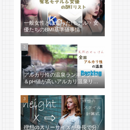
一般女性とは違った!モデル・女
優たちのBMI基準値事情
アルカリ性の温泉ランキング10
＆pH値が高いアルカリ温泉リス
ト
理想のスリーサイズが身長で分