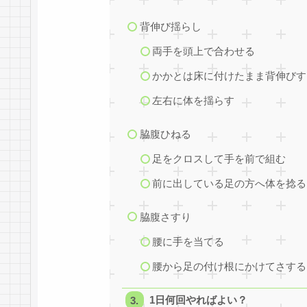
背伸び揺らし
両手を頭上で合わせる
かかとは床に付けたまま背伸びす
左右に体を揺らす
脇腹ひねる
足をクロスして手を前で組む
前に出している足の方へ体を捻る
脇腹さすり
腰に手を当てる
腰から足の付け根にかけてさする
1日何回やればよい？