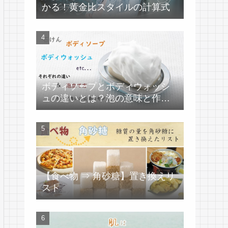
かる！黄金比スタイルの計算式
ボディソープとボディウォッシ
ュの違いとは？泡の意味と作り
方
【食べ物 ⇒ 角砂糖】置き換えリ
スト