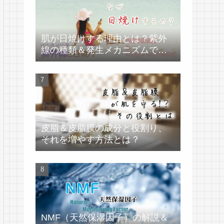
肌が日焼けする理由とは？紫外
線の種類＆発生メカニズムで学
ぶ
皮脂＆皮脂膜の成分と役割り、
それを増やす方法とは？
NMF（天然保湿因子）の解説＆