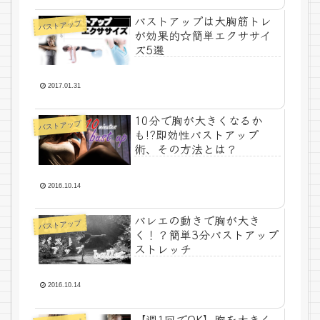
バストアップは大胸筋トレ
バストアップ
が効果的☆簡単エクササイ
ズ5選
2017.01.31
10分で胸が大きくなるか
バストアップ
も!?即効性バストアップ
術、その方法とは？
2016.10.14
バレエの動きで胸が大き
バストアップ
く！？簡単3分バストアップ
ストレッチ
2016.10.14
【週1回でOK】胸を大きく