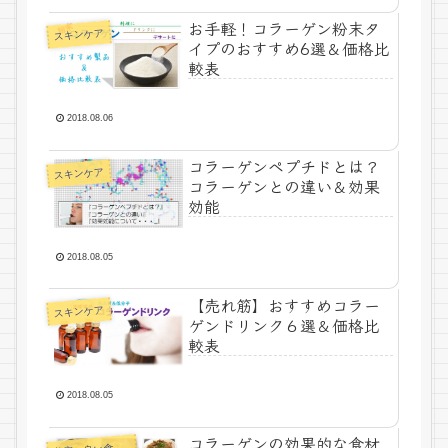
お手軽！コラーゲン粉末タ
スキンケア
イプのおすすめ6選＆価格比
較表
2018.08.06
コラーゲンペプチドとは？
スキンケア
コラーゲンとの違い＆効果
効能
2018.08.05
【売れ筋】おすすめコラー
スキンケア
ゲンドリンク６選＆価格比
較表
2018.08.05
コラーゲンの効果的な食材
容に良い食べ物