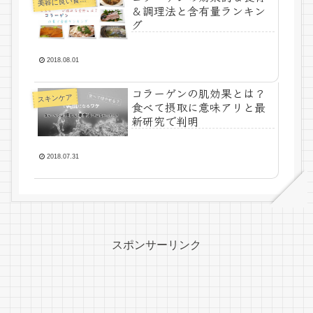
美
＆調理法と含有量ランキン
グ
2018.08.01
コラーゲンの肌効果とは？
スキンケア
食べて摂取に意味アリと最
新研究で判明
2018.07.31
スポンサーリンク