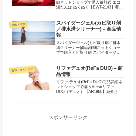
細ネットショップで購入蓄熱式 エコ
湯たんぽ ぬくぬく【EWT-2143】蓄熱
式 エコ湯たんぽ ぬくぬく （フランネ
ルVer.）【EWT-2162】蓄熱式 エコ湯
たんぽ ぬくぬく（ハグ）【EWT-
スパイダージェル(カビ取り剤
掃除・清潔
2145】...
／排水溝クリーナー) – 商品情
報
スパイダージェル(カビ取り剤／排水
溝クリーナー)商品詳細ネットショッ
プで購入カビ取り剤 スパイダージェ
ル排水口 スパイダージェル紹介され
た番組こんな商品もおススメ！
リファデュオ(ReFa DUO) – 商
美容・スキンケア
品情報
リファ デュオ(ReFa DUO)商品詳細ネ
ットショップで購入ReFa/リファ
DUO（デュオ）【AR1950】紹介され
た番組こんな商品もおススメ！
スポンサーリンク