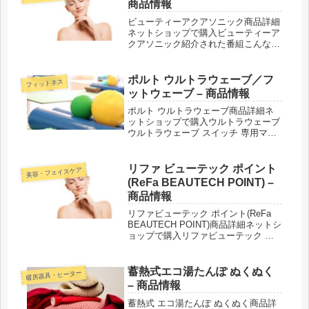
商品情報
ビューティーアクアソニック商品詳細
ネットショップで購入ビューティーア
クアソニック紹介された番組こんな商
品もおススメ！
ポルト ウルトラウェーブ／フ
フィットネス
ットウェーブ – 商品情報
ポルト ウルトラウェーブ商品詳細ネ
ットショップで購入ウルトラウェーブ
ウルトラウェーブ スイッチ 専用マッ
トウルトラウェーブ アドバンス 専用
マットフットウェーブポルト トライ
ウォーカー紹介された番組こんな商品
リファ ビューテック ポイント
美容・フェイスケア
もおススメ！
(ReFa BEAUTECH POINT) –
商品情報
リファビューテック ポイント(ReFa
BEAUTECH POINT)商品詳細ネットシ
ョップで購入リファビューテック ポ
イント紹介された番組こんな商品もお
ススメ！
蓄熱式エコ湯たんぽ ぬくぬく
暖房器具・ヒーター
– 商品情報
蓄熱式 エコ湯たんぽ ぬくぬく商品詳