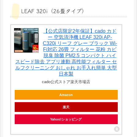
LEAF 320i（26畳タイプ）
【公式店限定2年保証】cado カド
ー 空気清浄機 LEAF 320i AP-
C320i リーフ グレー ブラック Wi-
Fi対応 26畳 フィルター 花粉 カビ
脱臭 除菌 PM2.5 コンパクト ハイ
スピード除去 アプリ連動 高性能フィルター セ
ルフクリーニング おしゃれ お手入れ簡単 大型
日本製
cado公式ストア楽天市場店
Amazon
楽天
Yahoo!ショッピング