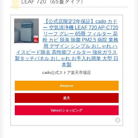
LEAF 720（65畳タイプ）
【公式店限定2年保証】cado カド
ー 空気清浄機 LEAF 720 AP-C720
リーフ グレー 65畳 フィルター 花
粉 カビ 脱臭 除菌 PM2.5 病院 業務
用 デザイン シンプル おしゃれ ハ
イスピード除去 高性能フィルター 強化ガラス
製タッチパネル おしゃれ お手入れ簡単 大型 日
本製
cado公式ストア楽天市場店
Amazon
楽天
Yahoo!ショッピング