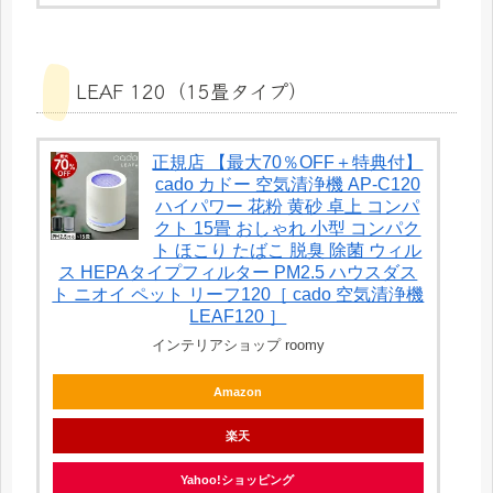
LEAF 120（15畳タイプ）
正規店 【最大70％OFF＋特典付】
cado カドー 空気清浄機 AP-C120
ハイパワー 花粉 黄砂 卓上 コンパ
クト 15畳 おしゃれ 小型 コンパク
ト ほこり たばこ 脱臭 除菌 ウィル
ス HEPAタイプフィルター PM2.5 ハウスダス
ト ニオイ ペット リーフ120［ cado 空気清浄機
LEAF120 ］
インテリアショップ roomy
Amazon
楽天
Yahoo!ショッピング