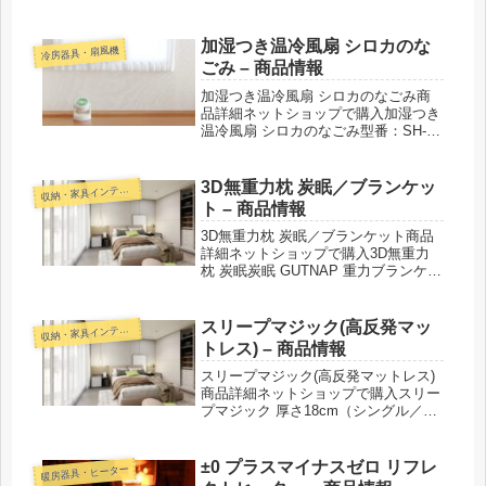
スクッカー 糖質カット炊飯器カラ
ー：AX-RC3W/ホワイト、AX-RC3G/
グレー、AX-RC3B/ブラック紹介...
加湿つき温冷風扇 シロカのな
冷房器具・扇風機
ごみ – 商品情報
加湿つき温冷風扇 シロカのなごみ商
品詳細ネットショップで購入加湿つき
温冷風扇 シロカのなごみ型番：SH-
C252紹介された番組こんな商品もお
ススメ！
3D無重力枕 炭眠／ブランケッ
収
納・家具インテリア
ト – 商品情報
3D無重力枕 炭眠／ブランケット商品
詳細ネットショップで購入3D無重力
枕 炭眠炭眠 GUTNAP 重力ブランケッ
ト紹介された番組こんな商品もおスス
メ！
スリープマジック(高反発マッ
収
納・家具インテリア
トレス) – 商品情報
スリープマジック(高反発マットレス)
商品詳細ネットショップで購入スリー
プマジック 厚さ18cm（シングル／セ
ミダブル／ダブル）スリープマジック
厚さ14cm（シングル／セミダブル／
ダブル）スリープマジック 凹凸プロ
±0 プラスマイナスゼロ リフレ
暖房器具・ヒーター
ファイル 8cm（シングル...