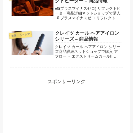
クトヒーター – 商品情報
±0(プラスマイナスゼロ) リフレクトヒ
ーター商品詳細ネットショップで購入
±0 プラスマイナスゼロ リフレクトヒ
ーター■カラー：ライトグレー／ブラ
ウン／ピンク／レッド／ブラウングレ
ー紹介された番組こんな商品もおスス
クレイツ カール ヘアアイロン
美容・ヘアケア
メ！
シリーズ – 商品情報
クレイツ カール ヘアアイロン シリー
ズ商品詳細ネットショップで購入 ア
フロート エクストリームカールII プ
ラス■サイズ：32mm／38mmクレイツ
イオン エレメアカール■サイズ：
26mm／32mm／38mmエアスリーク
カールアイロンカー...
スポンサーリンク