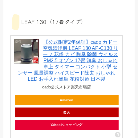
LEAF 130（17畳タイプ）
【公式限定2年保証】cado カドー
空気清浄機 LEAF 130 AP-C130 リ
ーフ 花粉 カビ 脱臭 除菌 ウイルス
PM2.5 オゾン 17畳 消臭 おしゃれ
卓上 タイマー コンパクト 小型 セ
ンサー 風量調整 ハイスピード除去 おしゃれ
LED お手入れ簡単 花粉対策 日本製
cado公式ストア楽天市場店
Amazon
楽天
Yahoo!ショッピング