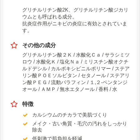
グリチルリチン酸2K、グリチルリチン酸ジカリ
ウムとも呼ばれる成分。
抗炎症作用がニキビの炎症に有効とされていま
す。
その他の成分
グリチルリチン酸２Ｋ / 水酸化Ｃａ / サラシミツ
ロウ / 水酸化Ｋ / 塩化Ｎａ / ミリスチン酸オクチ
ルドデシル / カルボキシビニルポリマー / ステア
リン酸ＰＯＥソルビタン / セタノール / ステアリ
ン酸ＰＥＧ / 流動パラフィン / １,２-ペンタンジ
オール / ＡＭＰ / 無水エタノール / 香料 / 水
特徴
カルシウムのチカラで美肌づくり
メイク・古い角質・毛穴の汚れをしっかり
除去
低刺激で肌負担を軽減