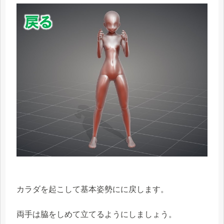
カラダを起こして基本姿勢にに戻します。
両手は脇をしめて立てるようにしましょう。