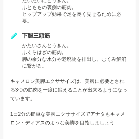
だいたいにとうきん。
ふとももの裏側の筋肉。
ヒップアップ効果で足を長く見せるために必
要。
下腿三頭筋
かたいさんとうきん。
ふくらはぎの筋肉。
脚の余分な水分や老廃物を排出し、むくみ解消
に繋がる。
キャメロン美脚エクササイズは、美脚に必要とされ
る3つの筋肉を一度に鍛えることが出来るようになっ
ています。
1日2分の簡単な美脚エクササイズでアナタもキャメ
ロン・ディアスのような美脚を目指しましょう！