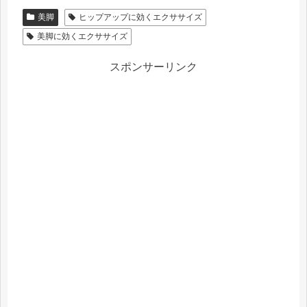
美脚
ヒップアップに効くエクササイズ
美脚に効くエクササイズ
スポンサーリンク