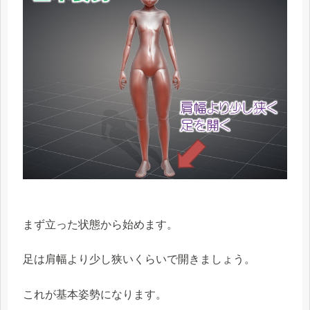
まず立った状態から始めます。
足は肩幅より少し狭いくらいで開きましょう。
これが基本姿勢になります。