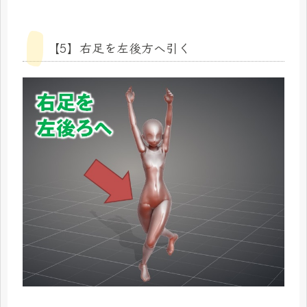
【5】右足を左後方へ引く