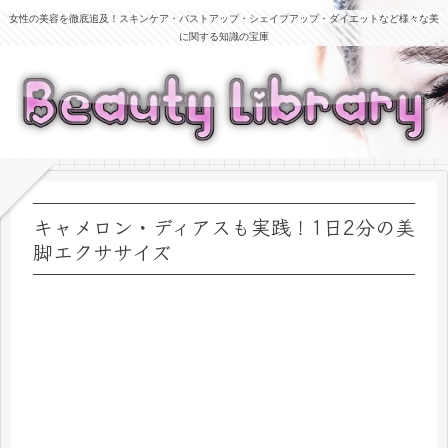
女性の美容を徹底追及！スキンケア・バストアップ・シェイプアップ・ダイエットなど様々な美
に関する知識の宝庫
キャメロン・ディアスも実践！1日2分の美
脚エクササイズ