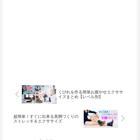
くびれを作る簡単お腹やせエクササ
イズまとめ【レベル別】
超簡単！すぐに出来る美脚づくりの
ストレッチ＆エクササイズ