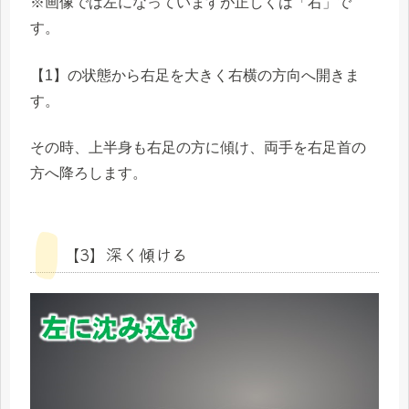
※画像では左になっていますが正しくは「右」で
す。
【1】の状態から右足を大きく右横の方向へ開きま
す。
その時、上半身も右足の方に傾け、両手を右足首の
方へ降ろします。
【3】深く傾ける