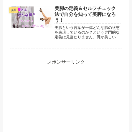
部から刺激を与えるタイプの方法が圧
倒的に多いのです。しかし美脚づくり
美脚の定義＆セルフチェック
美脚
にも、内側からケアを行うサプリメン
法で自分を知って美脚になろ
ト...
う！
美脚という言葉が一体どんな脚の状態
を表現しているのか？という専門的な
定義は見当たりません。脚が美しいと
いう美的センスに左右される状態に正
解が存在しないからです。ただし『多
くの人がこのように思っている』とい
う多数派の意見を重視するなら、美脚
と...
スポンサーリンク