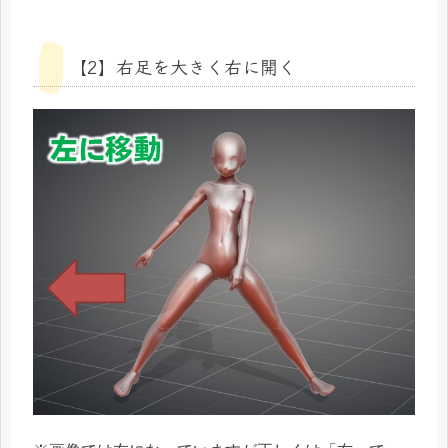
【2】右足を大きく右に開く