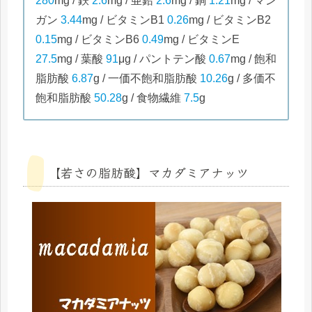
280
mg / 鉄
2.6
mg / 亜鉛
2.6
mg / 銅
1.21
mg / マン
ガン
3.44
mg / ビタミンB1
0.26
mg / ビタミンB2
0.15
mg / ビタミンB6
0.49
mg / ビタミンE
27.5
mg / 葉酸
91
μg / パントテン酸
0.67
mg / 飽和
脂肪酸
6.87
g / 一価不飽和脂肪酸
10.26
g / 多価不
飽和脂肪酸
50.28
g / 食物繊維
7.5
g
【若さの脂肪酸】マカダミアナッツ