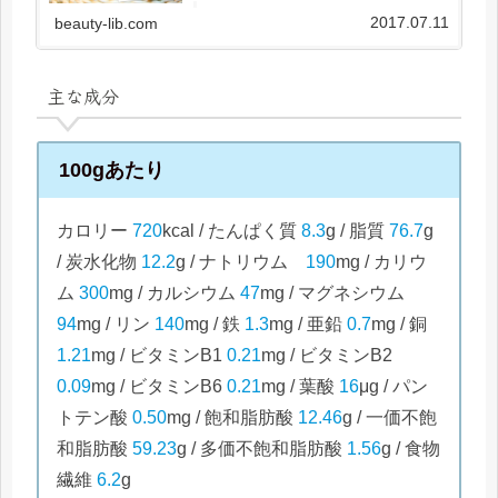
るならマカダミアナッツがおススメ！マカダミ
アナッツには脂肪が多く含まれているのです
2017.07.11
beauty-lib.com
が、それらは不飽和脂肪酸と呼ばれ...
主な成分
100gあたり
カロリー
720
kcal / たんぱく質
8.3
g / 脂質
76.7
g
/ 炭水化物
12.2
g / ナトリウム
190
mg / カリウ
ム
300
mg / カルシウム
47
mg / マグネシウム
94
mg / リン
140
mg / 鉄
1.3
mg / 亜鉛
0.7
mg / 銅
1.21
mg / ビタミンB1
0.21
mg / ビタミンB2
0.09
mg / ビタミンB6
0.21
mg / 葉酸
16
μg / パン
トテン酸
0.50
mg / 飽和脂肪酸
12.46
g / 一価不飽
和脂肪酸
59.23
g / 多価不飽和脂肪酸
1.56
g / 食物
繊維
6.2
g