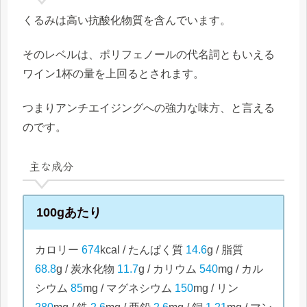
くるみは高い抗酸化物質を含んでいます。
そのレベルは、ポリフェノールの代名詞ともいえる
ワイン1杯の量を上回るとされます。
つまりアンチエイジングへの強力な味方、と言える
のです。
主な成分
100gあたり
カロリー
674
kcal / たんぱく質
14.6
g / 脂質
68.8
g / 炭水化物
11.7
g / カリウム
540
mg / カル
シウム
85
mg / マグネシウム
150
mg / リン