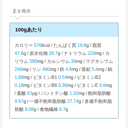
主な成分
100gあたり
カロリー
576
kcal / たんぱく質
19.8
g / 脂質
47.6
g / 炭水化物
26.7
g / ナトリウム
220
mg / カ
リウム
590
mg / カルシウム
38
mg / マグネシウム
240
mg / リン
490
mg / 鉄
4.8
mg / 亜鉛
5.4
mg / 銅
1.89
mg / ビタミンB1
0.54
mg / ビタミンB2
0.18
mg / ビタミンB6
0.36
mg / ビタミンE
6.6
mg
/ 葉酸
63
μg / パントテン酸
1.32
mg / 飽和脂肪酸
9.97
g / 一価不飽和脂肪酸
27.74
g / 多価不飽和脂
肪酸
8.08
g / 食物繊維
6.7
g