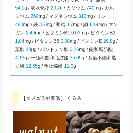
54.1
g / 炭水化物
20.7
g / カリウム
740
mg / カル
シウム
260
mg / マグネシウム
310
mg / リン
480
mg / 鉄
3.7
mg / 亜鉛
3.7
mg / 銅
1.19
mg / マン
ガン
2.46
mg / ビタミンB1
0.03
mg / ビタミンB2
1.04
mg / ビタミンB6
0.08
mg / ビタミンE
29.8
g /
葉酸
48
μg / パントテン酸
0.26
mg / 飽和脂肪酸
4.13
g / 一価不飽和脂肪酸
35.09
g / 多価不飽和脂
肪酸
12.65
g / 食物繊維
11.0
g
【オメガ3が豊富】くるみ