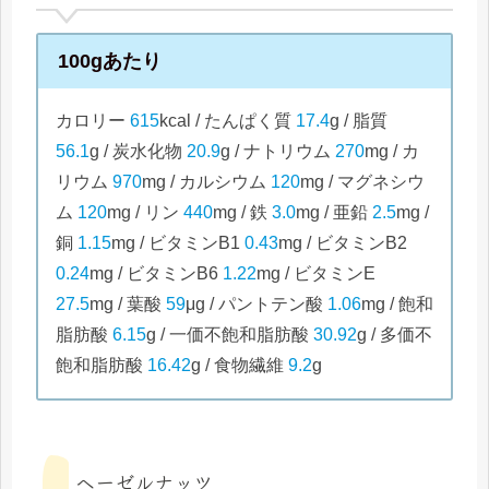
100gあたり
カロリー
615
kcal / たんぱく質
17.4
g / 脂質
56.1
g / 炭水化物
20.9
g / ナトリウム
270
mg / カ
リウム
970
mg / カルシウム
120
mg / マグネシウ
ム
120
mg / リン
440
mg / 鉄
3.0
mg / 亜鉛
2.5
mg /
銅
1.15
mg / ビタミンB1
0.43
mg / ビタミンB2
0.24
mg / ビタミンB6
1.22
mg / ビタミンE
27.5
mg / 葉酸
59
μg / パントテン酸
1.06
mg / 飽和
脂肪酸
6.15
g / 一価不飽和脂肪酸
30.92
g / 多価不
飽和脂肪酸
16.42
g / 食物繊維
9.2
g
ヘーゼルナッツ