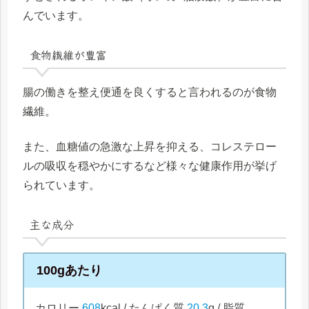
んでいます。
食物繊維が豊富
腸の働きを整え便通を良くすると言われるのが食物
繊維。
また、血糖値の急激な上昇を抑える、コレステロー
ルの吸収を穏やかにするなど様々な健康作用が挙げ
られています。
主な成分
100gあたり
カロリー
608
kcal / たんぱく質
20.3
g / 脂質