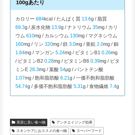
100gあたり
カロリー
684
kcal / たんぱく質
13.6
g / 脂質
69.3
g / 炭水化物
13.9
g / ナトリウム
35
mg / カリ
ウム
610
mg / カルシウム
130
mg / マグネシウム
160
mg / リン
320
mg / 鉄
3.0
mg / 亜鉛
2.0
mg / 銅
1.64
mg / マンガン
5.24
mg / ビタミンB1
0.26
mg
/ ビタミンB2
0.28
mg / ビタミンB6
0.39
mg / ビタ
ミンE
28.3
mg / 葉酸
54
μg / パントテン酸
1.07
mg / 飽和脂肪酸
6.21
g / 一価不飽和脂肪酸
54.74
g / 多価不飽和脂肪酸
5.31
g / 食物繊維
7.4
g
美容に良い食べ物
アンチエイジング効果
スキンケアにおススメの食べ物
スーパーフード