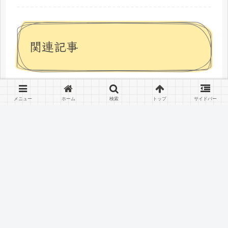
関連記事
青汁の野菜「ケール」に含ま
美容に良い食べ物
メニュー
ホーム
検索
トップ
サイドバー
れる脅威の栄養素とおススメ3
選
ケールって聞いたことがありますか？
健康への意識が高い人ならば青汁の材
料として使われていることはご存知か
もしません。そのまま食べると不味い
ので加工して飲料として使われるよう
になったのがケールなのです。でも、
黒砂糖が白よりオススメな理
美容に良い食べ物
不味いのにどうして加工して青汁とし
由とは？栄養成分とスキンケ
て...
ア法
砂糖の中で美容におススメなのが黒砂
糖、もしくは黒糖と呼ばれるもので
す。黒砂糖には他の砂糖にはない栄養
素が含まれているので、健康や美容へ