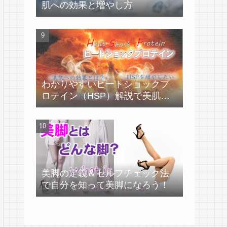
肌への効果と増やし方
わかりやすいヒートショックプ
ロテイン（HSP）解説で美肌づ
くり！
美脚の定義＆セルフチェック法
で自分を知って美脚になろう！