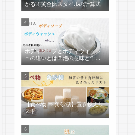
かる！黄金比スタイルの計算式
ボディソープとボディウォッシ
ュの違いとは？泡の意味と作り
方
【食べ物 ⇒ 角砂糖】置き換えリ
スト