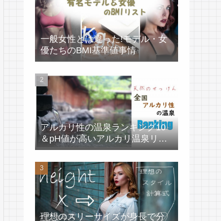
一般女性とは違った!モデル・女
優たちのBMI基準値事情
アルカリ性の温泉ランキング10
＆pH値が高いアルカリ温泉リス
ト
理想のスリーサイズが身長で分