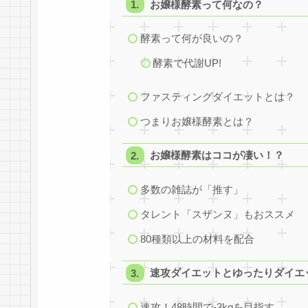
お嬢様酵素って何なの？
酵素って何が良いの？
酵素で代謝UP!
ファスティングダイエットとは？
つまりお嬢様酵素とは？
お嬢様酵素はココが凄い！？
多数の雑誌が「推す」
タレント「スザンヌ」もおススメ
80種類以上の材料を配合
速攻ダイエットとゆったりダイエ
速攻！48時間で-3kgを目指す