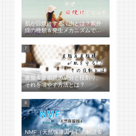
肌が日焼けする理由とは？紫外
線の種類＆発生メカニズムで学
ぶ
皮脂＆皮脂膜の成分と役割り、
それを増やす方法とは？
NMF（天然保湿因子）の解説＆