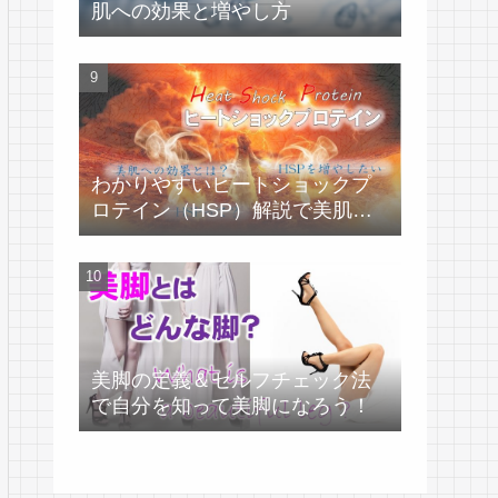
肌への効果と増やし方
わかりやすいヒートショックプ
ロテイン（HSP）解説で美肌づ
くり！
美脚の定義＆セルフチェック法
で自分を知って美脚になろう！