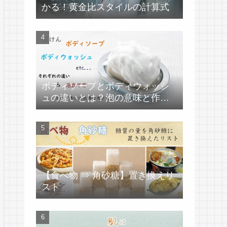
かる！黄金比スタイルの計算式
ボディソープとボディウォッシ
ュの違いとは？泡の意味と作り
方
【食べ物 ⇒ 角砂糖】置き換えリ
スト