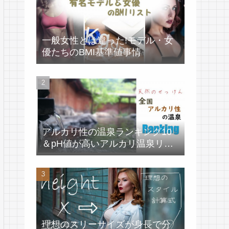
一般女性とは違った!モデル・女
優たちのBMI基準値事情
アルカリ性の温泉ランキング10
＆pH値が高いアルカリ温泉リス
ト
理想のスリーサイズが身長で分