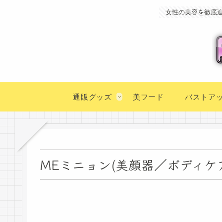
女性の美容を徹底
通販グッズ
美フード
バストア
MEミニョン(美顔器／ボディケア