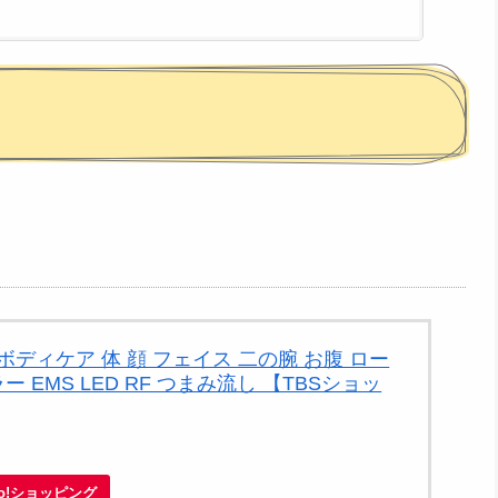
ボディケア 体 顔 フェイス 二の腕 お腹 ロー
 EMS LED RF つまみ流し 【TBSショッ
店
oo!ショッピング