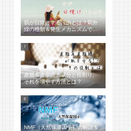
肌が日焼けする理由とは？紫外
線の種類＆発生メカニズムで学
ぶ
皮脂＆皮脂膜の成分と役割り、
それを増やす方法とは？
NMF（天然保湿因子）の解説＆