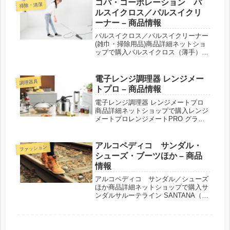
もおススメ！
コパ・コーポレーション パ
掃除・清潔
ルスイクロス／パルスイクリ
ーナー – 商品情報
パルスイクロス／パルスイクリーナー
(雑巾・掃除用品)商品詳細ネットショ
ップで購入パルスイクロス（薄手）パ
ルスイクロス（厚手）お掃除セット
（パルスイクロス／パルスイクリーナ
ー／鬼コゲ油はがし／鬼コゲタワシ）
電子レンジ調理器 レンジメー
調理器具
紹介された番組こんな商品もおスス
トプロ – 商品情報
メ！
電子レンジ調理器 レンジメートプロ
商品詳細ネットショップで購入レンジ
メートプロレンジメートPRO グラン
デ紹介された番組こんな商品もおスス
メ！
アルコペディコ サンダル・
ファッション
シューズ・ブーツほか – 商品
情報
アルコペディコ サンダル／シューズ
ほか商品詳細ネットショップで購入サ
ンダルサルーテライン SANTANA（サ
ンタナ）サルーテライン INTRE（イ
ントレ）サルーテライン VEGA（ベ
ガ）サルーテライン PEKE（ペケ）サ
ルーテライン MIR...