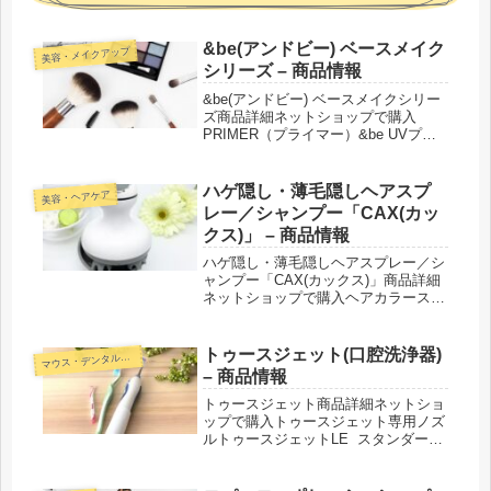
&be(アンドビー) ベースメイク
美容・メイクアップ
シリーズ – 商品情報
&be(アンドビー) ベースメイクシリー
ズ商品詳細ネットショップで購入
PRIMER（プライマー）&be UVプラ
イマーFOUNDATION（ファンデーシ
ョン）＆be クッションファンデーシ
ョンカラー：ベージュ／ライトベージ
ハゲ隠し・薄毛隠しヘアスプ
美容・ヘアケア
ュ／オークルベージ...
レー／シャンプー「CAX(カッ
クス)」 – 商品情報
ハゲ隠し・薄毛隠しヘアスプレー／シ
ャンプー「CAX(カックス)」商品詳細
ネットショップで購入ヘアカラースプ
レー CAX（カックス）ボリュームシ
ャンプー CAX（カックス）紹介され
た番組こんな商品もおススメ！
トゥースジェット(口腔洗浄器)
マ
ウス・デンタルケア
– 商品情報
トゥースジェット商品詳細ネットショ
ップで購入トゥースジェット専用ノズ
ルトゥースジェットLE スタンダード
ノズルトゥースジェットLE 専用ブ
ラシノズル紹介された番組こんな商品