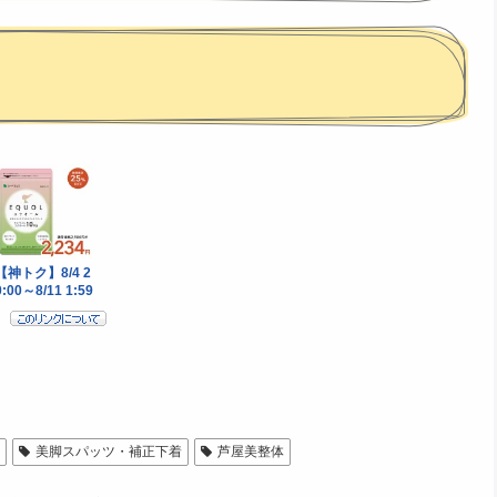
器
美脚スパッツ・補正下着
芦屋美整体