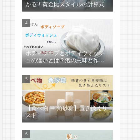
かる！黄金比スタイルの計算式
ボディソープとボディウォッシ
ュの違いとは？泡の意味と作り
方
【食べ物 ⇒ 角砂糖】置き換えリ
スト