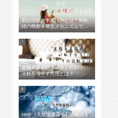
肌が日焼けする理由とは？紫外
線の種類＆発生メカニズムで学
ぶ
皮脂＆皮脂膜の成分と役割り、
それを増やす方法とは？
NMF（天然保湿因子）の解説＆