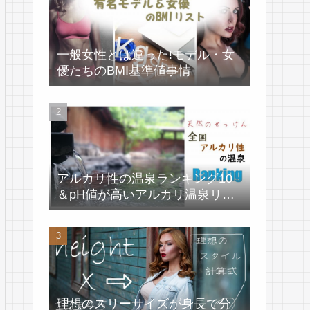
一般女性とは違った!モデル・女
優たちのBMI基準値事情
アルカリ性の温泉ランキング10
＆pH値が高いアルカリ温泉リス
ト
理想のスリーサイズが身長で分