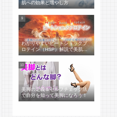
肌への効果と増やし方
わかりやすいヒートショックプ
ロテイン（HSP）解説で美肌づ
くり！
美脚の定義＆セルフチェック法
で自分を知って美脚になろう！