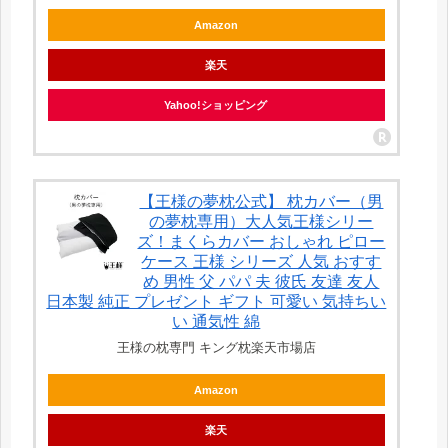
Amazon
楽天
Yahoo!ショッピング
【王様の夢枕公式】 枕カバー（男
の夢枕専用）大人気王様シリー
ズ！まくらカバー おしゃれ ピロー
ケース 王様 シリーズ 人気 おすす
め 男性 父 パパ 夫 彼氏 友達 友人
日本製 純正 プレゼント ギフト 可愛い 気持ちい
い 通気性 綿
王様の枕専門 キング枕楽天市場店
Amazon
楽天