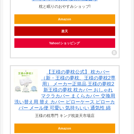
枕と眠りのおやすみショップ!
Amazon
楽天
Yahoo!ショッピング
【王様の夢枕公式】 枕カバー
（新・王様の夢枕、王様の夢枕2専
用） メーカー正規品 王様の夢枕2
新王様の夢枕 枕カバー おしゃれ
マクラカバー まくらカバー 交換用
洗い替え用 替え カバー ピローケース ピローカ
バー メール便 可愛い 気持ちいい 通気性 綿
王様の枕専門 キング枕楽天市場店
Amazon