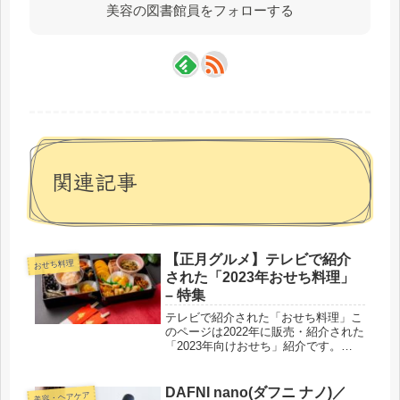
美容の図書館員をフォローする
関連記事
【正月グルメ】テレビで紹介
おせち料理
された「2023年おせち料理」
– 特集
テレビで紹介された「おせち料理」こ
のページは2022年に販売・紹介された
「2023年向けおせち」紹介です。
2023年に発売される「2024年向けお
せち」については以下で紹介していま
す。日本テレビ系日テレ限定 3シェ
DAFNI nano(ダフニ ナノ)／
美容・ヘアケア