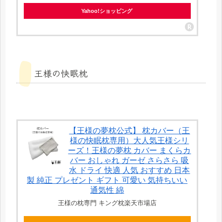
Yahoo!ショッピング
王様の快眠枕
【王様の夢枕公式】 枕カバー（王
様の快眠枕専用）大人気王様シリ
ーズ！王様の夢枕 カバー まくらカ
バー おしゃれ ガーゼ さらさら 吸
水 ドライ 快適 人気 おすすめ 日本
製 純正 プレゼント ギフト 可愛い 気持ちいい
通気性 綿
王様の枕専門 キング枕楽天市場店