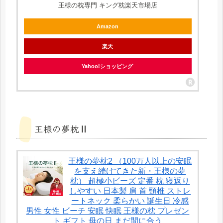
王様の枕専門 キング枕楽天市場店
Amazon
楽天
Yahoo!ショッピング
王様の夢枕Ⅱ
王様の夢枕2 （100万人以上の安眠
を支え続けてきた新・王様の夢
枕） 超極小ビーズ 定番 枕 寝返り
しやすい 日本製 肩 首 頸椎 ストレ
ートネック 柔らかい 誕生日 冷感
男性 女性 ビーチ 安眠 快眠 王様の枕 プレゼン
ト ギフト 母の日 まだ間に合う