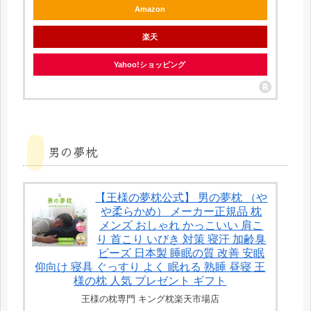
Amazon
楽天
Yahoo!ショッピング
男の夢枕
【王様の夢枕公式】 男の夢枕 （や
や柔らかめ） メーカー正規品 枕
メンズ おしゃれ かっこいい 肩こ
り 首こり いびき 対策 寝汗 加齢臭
ビーズ 日本製 睡眠の質 改善 安眠
仰向け 寝具 ぐっすり よく 眠れる 熟睡 昼寝 王
様の枕 人気 プレゼント ギフト
王様の枕専門 キング枕楽天市場店