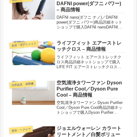
フ×和洋中おせち三段重速水...
DAFNI power(ダフニ パワー)
– 商品情報
DAFNI nano(ダフニ ナノ)／DAFNI
power(ダフニ パワー)商品詳細ネット
ショップで購入DAFNI nanoDAFNI
power紹介された番組こんな商品もお
ススメ！
ライフフィット エアーストレ
美容・ボディメイク
ッチクロス – 商品情報
ライフフィット エアーストレッチク
ロス商品詳細ネットショップで購入
LIFE FIT エアーストレッチクロス紹
介された番組こんな商品もおススメ！
空気清浄タワーファン Dyson
冷房器具・扇風機
Purifier Cool／Dyson Pure
Cool – 商品情報
空気清浄タワーファン Dyson Purifier
Cool／Dyson Pure Cool商品詳細ネッ
トショップで購入Dyson Purifier
Cool™ Gen1 空気清浄ファン■カラ
ー：TP10 WW（ホワイト/ホワイト）
Dyso...
ジョエルウォーレン カラート
美容・ヘアケア
リートメント／白髪ボリュー