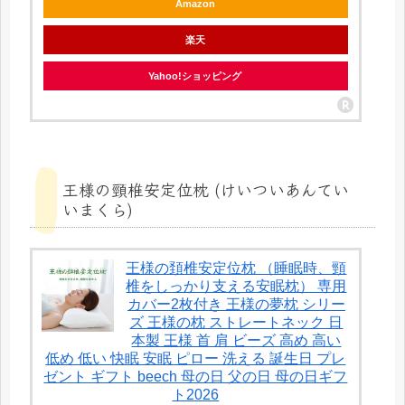
Amazon
楽天
Yahoo!ショッピング
王様の頸椎安定位枕 (けいついあんてい
いまくら)
王様の頚椎安定位枕 （睡眠時、頸
椎をしっかり支える安眠枕） 専用
カバー2枚付き 王様の夢枕 シリー
ズ 王様の枕 ストレートネック 日
本製 王様 首 肩 ビーズ 高め 高い
低め 低い 快眠 安眠 ピロー 洗える 誕生日 プレ
ゼント ギフト beech 母の日 父の日 母の日ギフ
ト2026