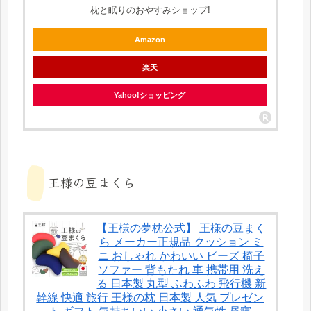
枕と眠りのおやすみショップ!
Amazon
楽天
Yahoo!ショッピング
王様の豆まくら
【王様の夢枕公式】 王様の豆まく
ら メーカー正規品 クッション ミ
ニ おしゃれ かわいい ビーズ 椅子
ソファー 背もたれ 車 携帯用 洗え
る 日本製 丸型 ふわふわ 飛行機 新
幹線 快適 旅行 王様の枕 日本製 人気 プレゼン