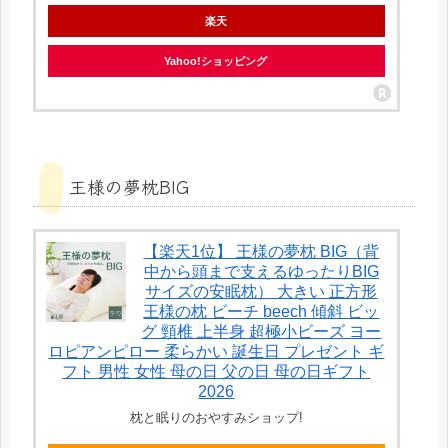
楽天
Yahoo!ショッピング
王様の夢枕BIG
【楽天1位】 王様の夢枕 BIG（背
中から頭まで支えるゆったりBIG
サイズの安眠枕） 大きい 正方形
王様の枕 ビーチ beech 傾斜 ビッ
グ 頸椎 上半身 超極小ビーズ ヨー
ロピアンピロー 柔らかい 誕生日 プレゼント ギ
フト 男性 女性 母の日 父の日 母の日ギフト
2026
枕と眠りのおやすみショップ!