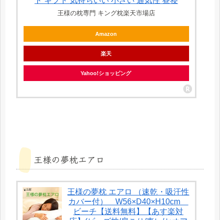
ト ギフト 気持ちいい 小さい 通気性 昼寝
王様の枕専門 キング枕楽天市場店
Amazon
楽天
Yahoo!ショッピング
王様の夢枕エアロ
王様の夢枕 エアロ （速乾・吸汗性
カバー付） W56×D40×H10cm
ビーチ【送料無料】【あす楽対