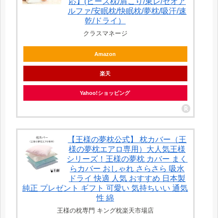
応】(ビーズ枕/肩こり/東レ/セオア
ルファ/安眠枕/快眠枕/夢枕/吸汗/速
乾/ドライ）
クラスマネージ
Amazon
楽天
Yahoo!ショッピング
【王様の夢枕公式】 枕カバー（王
様の夢枕エアロ専用）大人気王様
シリーズ！王様の夢枕 カバー まく
らカバー おしゃれ さらさら 吸水
ドライ 快適 人気 おすすめ 日本製
純正 プレゼント ギフト 可愛い 気持ちいい 通気
性 綿
王様の枕専門 キング枕楽天市場店