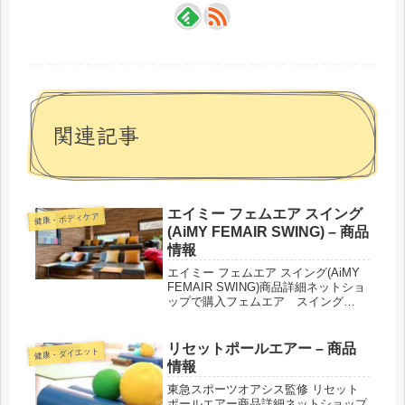
関連記事
エイミー フェムエア スイング
健康・ボディケア
(AiMY FEMAIR SWING) – 商品
情報
エイミー フェムエア スイング(AiMY
FEMAIR SWING)商品詳細ネットショ
ップで購入フェムエア スイング
【AIM-FN074】■カラー：ダークグレ
ー／レッド紹介された番組こんな商品
もおススメ！
リセットポールエアー – 商品
健康・ダイエット
情報
東急スポーツオアシス監修 リセット
ポールエアー商品詳細ネットショップ