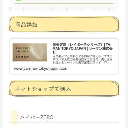
商品詳細
光美容器（レイボーテシリーズ）| YA-
MAN TOKYO JAPAN | ヤーマン株式会
社
ムダ毛ケアと美肌ケアを同時に叶える。エステ
サロンで人気の光美容器をご自宅で。美しさを
創造するヤーマンの美容家電ブランド「YA-
MAN（ヤーマン） TOKYO JAPAN」の公式サイ
www.ya-man-tokyo-japan.com
ト。
ネットショップで購入
ハイパーZERO