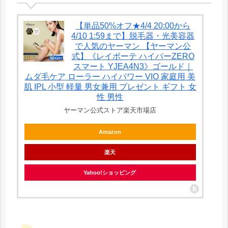
【単品50%オフ★4/4 20:00から
4/10 1:59まで】脱毛器・光美容器
で人気のヤーマン 【ヤーマン公
式】《レイボーテ ハイパーZERO
スマート YJEA4N3》ゴールド｜
ムダ毛ケア ローラー ハイパワー VIO 家庭用 美
肌 IPL 小型 軽量 男女兼用 プレゼント ギフト 女
性 男性
ヤーマン公式ストア楽天市場店
Amazon
楽天
Yahoo!ショッピング