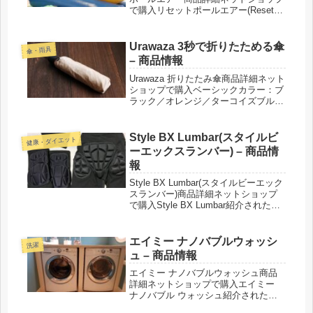
で購入リセットポールエアー(Reset
Pole Air) RPA-100紹介された番組こん
な商品もおススメ！
Urawaza 3秒で折りたためる傘
傘・雨具
– 商品情報
Urawaza 折りたたみ傘商品詳細ネット
ショップで購入ベーシックカラー：ブ
ラック／オレンジ／ターコイズブルー
／ネイビーブルー商品コード：31-
230-10263-02ベーシック（自動開閉）
カラー：ブラック／オレンジ／ターコ
Style BX Lumbar(スタイルビ
健康・ダイエット
イズブルー／ネイ...
ーエックスランバー) – 商品情
報
Style BX Lumbar(スタイルビーエック
スランバー)商品詳細ネットショップ
で購入Style BX Lumbar紹介された番
組こんな商品もおススメ！
エイミー ナノバブルウォッシ
洗濯
ュ – 商品情報
エイミー ナノバブルウォッシュ商品
詳細ネットショップで購入エイミー
ナノバブル ウォッシュ紹介された番
組こんな商品もおススメ！