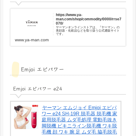
https://www.ya-
man.com/shop/commodity/0000/rrse7
070/
ヤーマンオンラインストアは、『ヤーマン』の
美顔器・化粧品などを取り扱う公式通販サイト
です。
www.ya-man.com
Emjoi エピパワー
Emjoi エピパワー e24
ヤーマン エムジョイ Emjoi エピパ
ワー e24 SH-19R 脱毛器 脱毛機 家
庭用脱毛器 ムダ毛処理 電動毛抜き
脚脱機 ビキニライン脱毛機 ワキ脱
毛機 顔 ワキ 腕 足 ムダ毛 脇毛脱毛