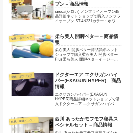
ブン – 商品情報
siroca(シロカ) ノンフライオーブン商
品詳細ネットショップで購入ノンフラ
イオーブン ST-4N231カラー：ホワイ
ト／レッド紹介された番組こんな商品
もおススメ！
柔ら美人 開脚ベター – 商品情
健康・ボディケア
報
柔ら美人 開脚ベター商品詳細ネット
ショップで購入柔ら美人 開脚ベター
Plus柔ら美人 開脚ベターイージース
リム紹介された番組こんな商品もおス
スメ！
ドクターエア エクサガンハイ
健康・ボディケア
パー(EXAGUN HYPER) – 商品
情報
エクサガンハイパー(EXAGUN
HYPER)商品詳細ネットショップで購
入ドクターエア エクサガンハイパー
紹介された番組こんな商品もおスス
メ！
西川 あったかモフモフ寝具ス
収
納・家具インテリア
ペシャルセット – 商品情報
西川 あったかモフモフ寝具スペシャ