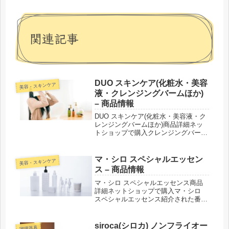
関連記事
DUO スキンケア(化粧水・美容
美容・スキンケア
液・クレンジングバームほか)
– 商品情報
DUO スキンケア(化粧水・美容液・ク
レンジングバームほか)商品詳細ネッ
トショップで購入クレンジングバーム
ザ クレンジングバームザ クレンジン
グバーム ホワイトaザ 薬用クレンジン
グバーム バリアザ クレンジングバー
マ・シロ スペシャルエッセン
美容・スキンケア
ム クリアザ クレンジン...
ス – 商品情報
マ・シロ スペシャルエッセンス商品
詳細ネットショップで購入マ・シロ
スペシャルエッセンス紹介された番組
こんな商品もおススメ！
siroca(シロカ) ノンフライオー
調理器具